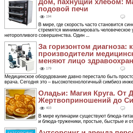
Дом, пахнущий хлебом: М
подовой печи
194
В мире, где скорость часто становится с
стремятся минимизировать человеческое у
неторопливого совершенства. Один ...
За горизонтом диагноза: 
производители медицинс
меняют лицо здравоохра
179
Медицинское оборудование давно перестало быть просто
врача. Сегодня это – высокотехнологичный симбиоз инже
Оладьи: Магия Круга. От 
Жертвоприношений до Си
403
В мире кулинарии существуют блюда-тита
и блюда-труженики, простые, быстрые и от 
Аутсорсинг и аренда перс