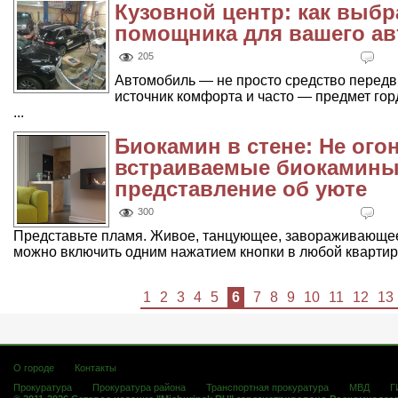
Кузовной центр: как выбр
помощника для вашего а
205
Автомобиль — не просто средство передв
источник комфорта и часто — предмет гор
...
Биокамин в стене: Не огон
встраиваемые биокамины
представление об уюте
300
Представьте пламя. Живое, танцующее, завораживающее. 
можно включить одним нажатием кнопки в любой квартире,
1
2
3
4
5
6
7
8
9
10
11
12
13
О городе
Контакты
Прокуратура
Прокуратура района
Транспортная прокуратура
МВД
Г