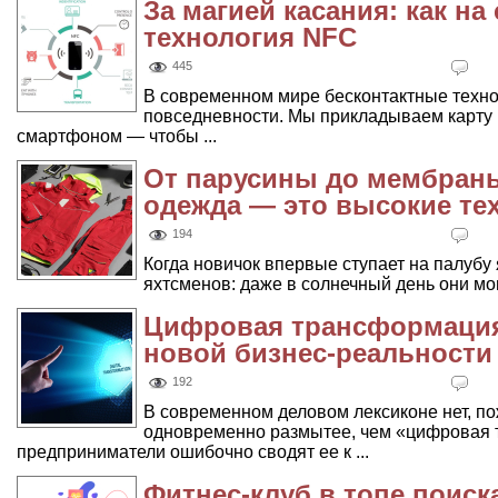
За магией касания: как на
технология NFC
445
В современном мире бесконтактные техно
повседневности. Мы прикладываем карту к
смартфоном — чтобы ...
От парусины до мембраны
одежда — это высокие те
194
Когда новичок впервые ступает на палубу 
яхтсменов: даже в солнечный день они могу
Цифровая трансформация:
новой бизнес-реальности
192
В современном деловом лексиконе нет, п
одновременно размытее, чем «цифровая 
предприниматели ошибочно сводят ее к ...
Фитнес-клуб в топе поиска