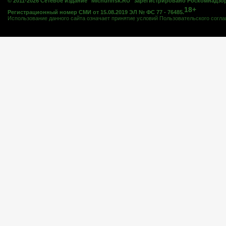
© 2011-2026 Сетевое издание "Michurinsk.RU" зарегистрировано Роскомнадзо
18+
Регистрационный номер СМИ от 15.08.2019 ЭЛ № ФС 77 - 76485.
Использование данного сайта означает принятие условий
Пользовательского согл