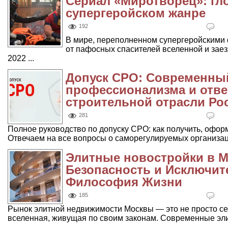
Сериал «Миротворец»: гло
супергеройском жанре
192
В мире, переполненном супергеройскими 
от пафосных спасителей вселенной и зае
2022 ...
Допуск СРО: Современны
профессионализма и отве
строительной отрасли Ро
281
Полное руководство по допуску СРО: как получить, оформ
Отвечаем на все вопросы о саморегулируемых организац
Элитные новостройки в М
Безопасность и Исключит
Философия Жизни
185
Рынок элитной недвижимости Москвы — это не просто сег
вселенная, живущая по своим законам. Современные элит