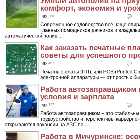
Умный автополив на приу
комфорт, экономия и уро
360
Современное садоводство всё чаще опирае
главных помощников дачников и владельц
автоматический полив. ...
Как заказать печатные пл
советы для успешного пр
467
Печатные платы (ПП), или PCB (Printed Ci
электронной аппаратуры — от простых быт
Работа автозаправщиком 
условия и зарплата
727
Работа автозаправщиком – это стабильны
трудоустройство и перспективы карьерног
открываются вакансии на АЗС по ...
Работа в Мичуринске: ос