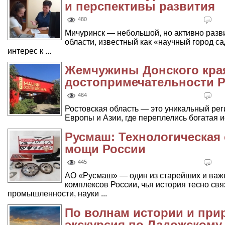
и перспективы развития
480
Мичуринск — небольшой, но активно разв
области, известный как «научный город с
интерес к ...
Жемчужины Донского кра
достопримечательности Р
464
Ростовская область — это уникальный ре
Европы и Азии, где переплелись богатая и
Русмаш: Технологическая
мощи России
445
АО «Русмаш» — один из старейших и ва
комплексов России, чья история тесно св
промышленности, науки ...
По волнам истории и при
экскурсия по Ладожскому 