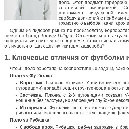
поло. Этот предмет гардероба
спортивной экипировкой. 
инструмент визуальной иден
свободу движений с приёмами д
грамотного выбора ткани, кроя 
Одним из лидеров рынка по производству корпорат
является бренд
Tommy Hilfiger
. Ознакомиться с актуа
официальный сайт. Однако вернёмся к функциональному
отличается от двух других «китов» гардероба?
1. Ключевые отличия от футболки 
Чтобы поло работало на корпоративные задачи, важно
Поло vs Футболка:
Воротник.
Главное отличие. У футболки его нет
пуговицами) придаёт вещи структурированность и в
Застёжка.
Планка с 2-3 пуговицами создает V-
ношение без галстука, но запрещает глубокое декол
Материалы.
Футболки шьют из тонкого кулира и
рибаны или эластичного хлопка с «дышащей» факту
Поло vs Рубашка:
Свобода кроя.
Рубашка требует заправки в брюк