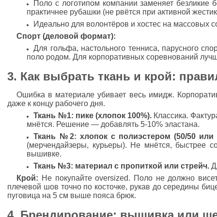
Поло с логотипом компании заменяет безликие 
практичнее рубашки (не рвётся при активной жестик
Идеально для волонтёров и хостес на массовых с
Спорт (деловой формат):
Для гольфа, настольного тенниса, парусного спо
поло родом. Для корпоративных соревнований лучше
3. Как выбрать ткань и крой: прави
Ошибка в материале убивает весь имидж. Корпорати
даже к концу рабочего дня.
Ткань №1: пике (хлопок 100%).
Классика. Фактур
мнётся. Решение — добавлять 5-10% эластана.
Ткань №2: хлопок с полиэстером (50/50 или 6
(мерчендайзеры, курьеры). Не мнётся, быстрее с
вышивке.
Ткань №3: материал с пропиткой или стрейч.
Д
Крой:
Не покупайте oversized. Поло не должно вис
плечевой шов точно по косточке, рукав до середины бице
пуговица на 5 см выше пояса брюк.
4. Брендирование: вышивка или ш