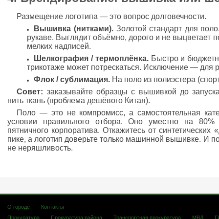
Размещение логотипа — это вопрос долговечности.
Вышивка (нитками).
Золотой стандарт для поло.
рукаве. Выглядит объёмно, дорого и не выцветает п
мелких надписей.
Шелкография / термоплёнка.
Быстро и бюджетно
трикотаже может потрескаться. Исключение — для ра
Флок / сублимация.
На поло из полиэстера (спорт
Совет:
заказывайте образцы с вышивкой до запуска 
нить ткань (проблема дешёвого Китая).
Поло — это не компромисс, а самостоятельная кат
условии правильного отбора. Оно уместно на 80% 
пятничного корпоратива. Откажитесь от синтетических 
пике, а логотип доверьте только машинной вышивке. И по
не неряшливость.
О городе
Контакты
Прокуратура
Прокуратура района
Транспортная прокуратура
МВД
Г