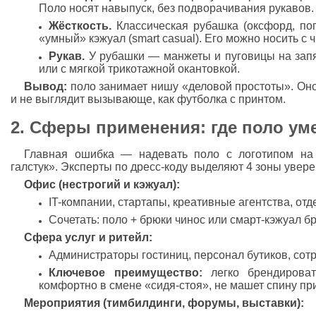
Поло носят навыпуск, без подворачивания рукавов.
Жёсткость.
Классическая рубашка (оксфорд, по
«умный» кэжуал (smart casual). Его можно носить с
Рукав.
У рубашки — манжеты и пуговицы на запя
или с мягкой трикотажной окантовкой.
Вывод:
поло занимает нишу «деловой простоты». Оно 
и не выглядит вызывающе, как футболка с принтом.
2. Сферы применения: где поло ум
Главная ошибка — надевать поло с логотипом на
галстук». Эксперты по дресс-коду выделяют 4 зоны увер
Офис (нестрогий и кэжуал):
IT-компании, стартапы, креативные агентства, от
Сочетать: поло + брюки чинос или смарт-кэжуал б
Сфера услуг и ритейл:
Администраторы гостиниц, персонал бутиков, сот
Ключевое преимущество:
легко брендироват
комфортно в смене «сидя-стоя», не машет спину пр
Мероприятия (тимбилдинги, форумы, выставки):