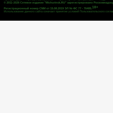
© 2011-2026 Сетевое издание "Michurinsk.RU" зарегистрировано Роскомнадзо
18+
Регистрационный номер СМИ от 15.08.2019 ЭЛ № ФС 77 - 76485.
Использование данного сайта означает принятие условий
Пользовательского согл