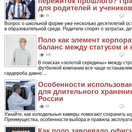
пережиток прошлого? Пра
для родителей и ученико
25
Вопрос о школьной форме уже несколько десятилетий ос
в образовательной среде. Родители спорят о затратах, дети
Поло как элемент корпора
баланс между статусом и
105
В поисках «золотой середины» между стр
футболкой компании все чаще останавлив
гардероба давно ...
Особенности использова
для длительного хранени
России
83
Узнайте, как холодильные камеры помогают сохранить шу
Преимущества, особенности выбора и правила эксплуата
Как поло завоевало офисы