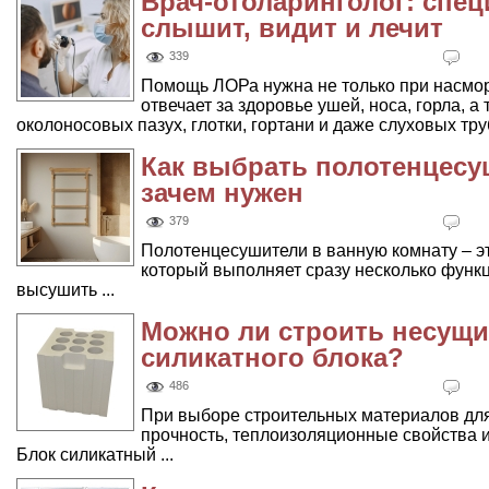
Врач-отоларинголог: спец
слышит, видит и лечит
339
Помощь ЛОРа нужна не только при насморк
отвечает за здоровье ушей, носа, горла, а
околоносовых пазух, глотки, гортани и даже слуховых тру
Как выбрать полотенцесуш
зачем нужен
379
Полотенцесушители в ванную комнату – э
который выполняет сразу несколько функц
высушить ...
Можно ли строить несущи
силикатного блока?
486
При выборе строительных материалов для
прочность, теплоизоляционные свойства 
Блок силикатный ...