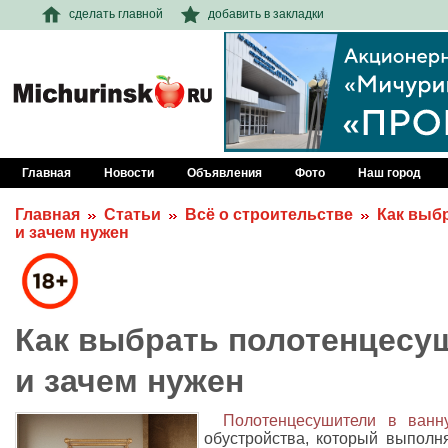
сделать главной
добавить в закладки
Главная
Новости
Объявления
Фото
Наш город
Главная
Статьи
Всё о строительстве
Как выбр
и зачем нужен
Как выбрать полотенцесуш
и зачем нужен
Полотенцесушители в ванн
обустройства, который выполн