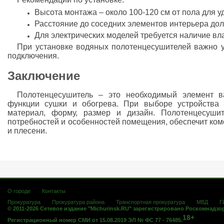
Высота монтажа – около 100-120 см от пола для у
Расстояние до соседних элементов интерьера дол
Для электрических моделей требуется наличие вл
При установке водяных полотенцесушителей важно у
подключения.
Заключение
Полотенцесушитель – это необходимый элемент в
функции сушки и обогрева. При выборе устройства 
материал, форму, размер и дизайн. Полотенцесуши
потребностей и особенностей помещения, обеспечит комф
и плесени.
О городе
Контакты
Прокуратура
Прокуратура района
Транспортная прокуратура
МВД
Г
© 2011-2026 Сетевое издание "Michurinsk.RU" зарегистрировано Роскомнадзо
18+
Регистрационный номер СМИ от 15.08.2019 ЭЛ № ФС 77 - 76485.