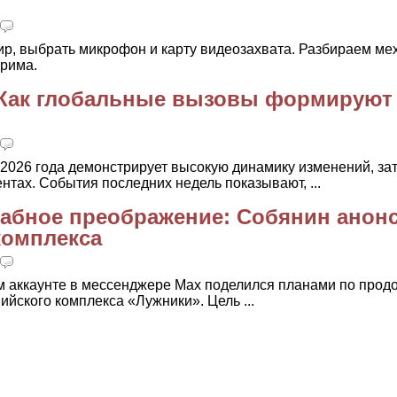
ир, выбрать микрофон и карту видеозахвата. Разбираем ме
трима.
: Как глобальные вызовы формируют
2026 года демонстрирует высокую динамику изменений, з
нтах. События последних недель показывают, ...
абное преображение: Собянин анон
комплекса
м аккаунте в мессенджере Max поделился планами по про
йского комплекса «Лужники». Цель ...