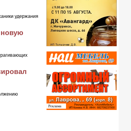
ханики удержания
 новую
атрагивающих
сировал
должению