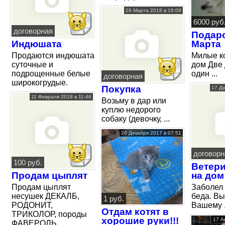
28 Марта 2018 в 16:09
6000 руб
договорная
Подаро
Индюшата
Марта
Продаются индюшата
Милые к
суточные и
дом Две 
подрощенные белые
один ...
договорная
широкогрудые.
Покупка
17 Де
11 Февраля 2018 в 11:46
Возьму в дар или
куплю недорого
собаку (девочку, ...
20 Декабря 2017 в 07:51
договорн
100 руб.
Ветери
Продам цыплят
на дом
Продам цыплят
Заболел
несушек ДЕКАЛБ,
беда. Вы
1 руб.
РОДОНИТ,
Вашему .
Отдам котят в
ТРИКОЛОР, породы
хорошие руки!!!
17 А
ФАВЕРОЛЬ ...