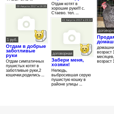
Отдам котят в
28 Августа 2017 в 19:35
хорошие руки!!! с.
Стаево. тел. ...
22 Августа 2017 в 23:12
договорн
Прода
1 руб.
домаш
Отдам в добрые
домашни
заботливые
возраст 
договорная
руки
месяцев,
Забери меня,
Отдам симпатичных
возраст 1
хозяин!
пушистых котят в
заботливые руки,2
Нелюдь,
кошечки,родились ...
выбросившая серую
пушистую кошку в
районе улицы ...