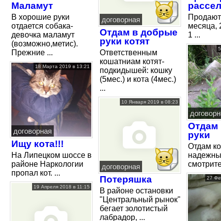
Маламут
рассе
В хорошие руки
Продают
договорная
отдается собака-
месяца, 
Отдам в добрые
девочка маламут
1 ...
руки котят
(возможно,метис).
5
Прежние ...
Ответственным
кошатниам котят-
18 Марта 2019 в 13:21
подкидышей: кошку
(5мес.) и кота (4мес.)
...
10 Января 2019 в 08:23
договорн
Отдам
договорная
руки
Ищу кота!!!
Отдам ко
На Липецком шоссе в
надежные
районе Наркологии
смотрите,
договорная
пропал кот. ...
Потеряшка
27 Фе
19 Апреля 2018 в 11:15
В районе остановки
"Центральный рынок"
бегает золотистый
лабрадор, ...