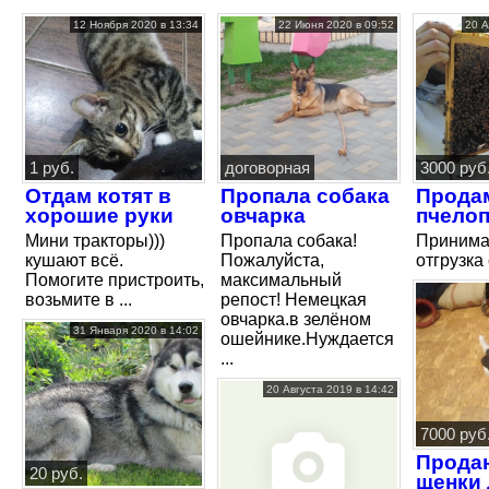
12 Ноября 2020 в 13:34
22 Июня 2020 в 09:52
20 А
1 руб.
договорная
3000 руб
Отдам котят в
Пропала собака
Прода
хорошие руки
овчарка
пчело
Мини тракторы)))
Пропала собака!
Принима
кушают всё.
Пожалуйста,
отгрузка
Помогите пристроить,
максимальный
возьмите в ...
репост! Немецкая
овчарка.в зелёном
31 Января 2020 в 14:02
ошейнике.Нуждается
...
20 Августа 2019 в 14:42
7000 руб
Прода
20 руб.
щенки 