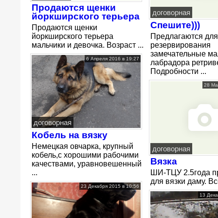
Продаются щенки
договорная
йоркширского терьера
Спешите)))
Продаются щенки
йоркширского терьера
Предлагаются для
мальчики и девочка. Возраст ...
резервирования
замечательные м
6 Апреля 2016 в 19:27
лабрадора ретрив
Подробности ...
28 Ма
договорная
Кобель на вязку
Немецкая овчарка, крупный
договорная
кобель,с хорошими рабочими
Вязка
качествами, уравновешенный
...
ШИ-ТЦУ 2.5года п
для вязки даму. Все
23 Декабря 2015 в 10:56
13 Дека