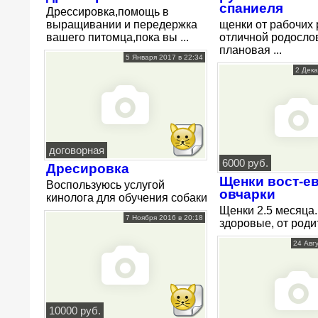
спаниеля
Дрессировка,помощь в
выращивании и передержка
щенки от рабочих 
вашего питомца,пока вы ...
отличной родосло
плановая ...
5 Января 2017 в 22:34
2 Дека
договорная
6000 руб.
Дресировка
Щенки вост-е
Воспользуюсь услугой
овчарки
кинолога для обучения собаки
Щенки 2.5 месяца.
7 Ноября 2016 в 20:18
здоровые, от родит
24 Авг
10000 руб.