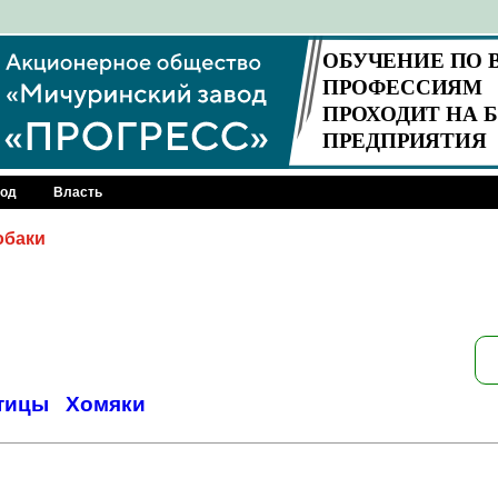
род
Власть
обаки
тицы
Хомяки