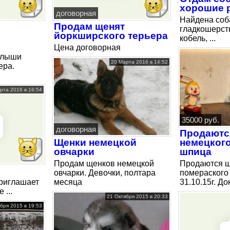
хорошие 
договорная
Найдена соба
Продам щенят
гладкошерст
йоркширского терьера
кобель, ...
Цена договорная
алыши
20 Марта 2016 в 14:52
ера.
рта 2016 в 16:54
35000 руб.
договорная
Продаютс
Щенки немецкой
немецког
овчарки
шпица
Продам щенков немецкой
Продаются щ
овчарки. Девочки, полтара
помераского
риглашает
месяца
31.10.15г. До
 ...
21 Октября 2015 в 20:33
бря 2015 в 19:53