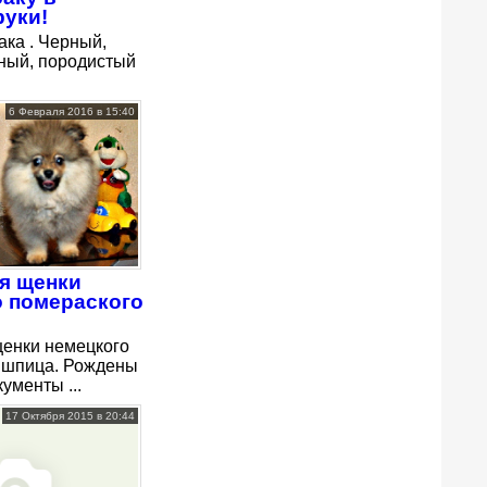
руки!
ка . Черный,
ный, породистый
6 Февраля 2016 в 15:40
я щенки
о помераского
енки немецкого
 шпица. Рождены
кументы ...
17 Октября 2015 в 20:44