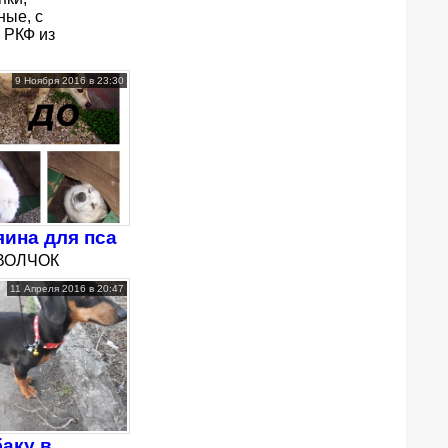
ные, с
 РКФ из
9 Ноября 2016 в 23:30
ина для пса
‼️ВОЛЧОК
11 Апреля 2016 в 20:47
аку в