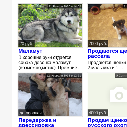
31 Января 2020 в 14:02
9 
20 руб.
7000 руб.
Маламут
Продаются ще
рассела
В хорошие руки отдается
собака-девочка маламут
Продаются щенки 
(возможно,метис). Прежние ...
2 мальчика и 1 ...
12 Февраля 2018 в 12:21
5 Сентя
договорная
4000 руб.
Передержка и
Продам щенк
дрессировка
русского охот