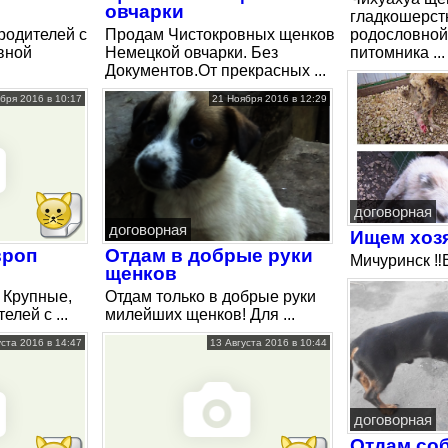
овчарки
гладкошерст
родителей с
Продам Чистокровных щенков
родословной
вной
Немецкой овчарки. Без
питомника ...
Документов.От прекрасных ...
бря 2016 в 10:17
21 Ноября 2016 в 12:29
договорная
договорная
Ищем хозя
вроп
Отдам в добрые руки
️Мичуринск 
щенков
 Крупные,
Отдам только в добрые руки
елей с ...
милейших щенков! Для ...
уста 2016 в 14:47
13 Августа 2016 в 10:44
договорная
Отдам соб