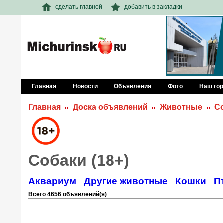
сделать главной
добавить в закладки
Главная
Новости
Объявления
Фото
Наш го
Главная
Доска объявлений
Животные
С
Собаки (18+)
Аквариум
Другие животные
Кошки
П
Всего 4656 объявлений(я)