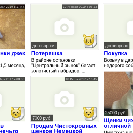
Мая 2019 в 17:47
10 Января 2019 в 08:23
договорная
договорная
нки джек
Потеряшка
Покупка
В районе остановки
Возьму в дар
1,5 месяца,
"Центральный рынок" бегает
недорого соба
золотистый лабрадор, ...
бря 2017 в 08:56
18 Июля 2017 в 15:45
25000 руб.
7000 руб.
Щенки чих
ов
Продам Чистокровных
отличной
нечьго
щенков Немецкой
Чихуахуа ще