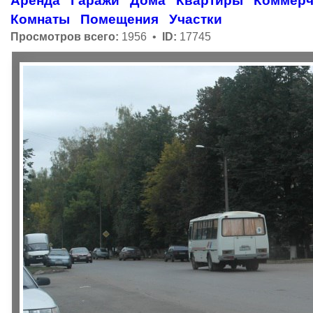
Аренда
Гаражи
Дома
Квартиры
Коммерч
Комнаты
Помещения
Участки
Просмотров всего:
1956 •
ID:
17745