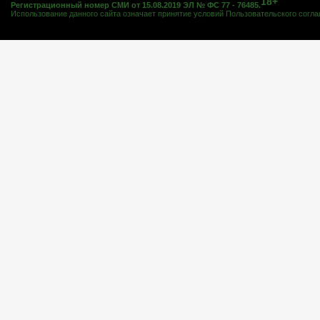
18+
Регистрационный номер СМИ от 15.08.2019 ЭЛ № ФС 77 - 76485.
Использование данного сайта означает принятие условий
Пользовательского согл