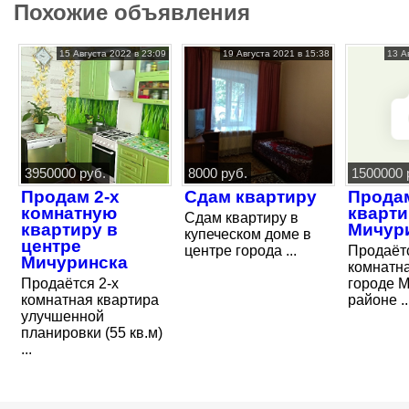
Похожие объявления
15 Августа 2022 в 23:09
19 Августа 2021 в 15:38
13 А
3950000 руб.
8000 руб.
1500000 
Продам 2-х
Сдам квартиру
Прода
комнатную
кварти
Сдам квартиру в
квартиру в
Мичур
купеческом доме в
центре
центре города ...
Продаётс
Мичуринска
комнатна
Продаётся 2-х
городе М
комнатная квартира
районе ..
улучшенной
планировки (55 кв.м)
...