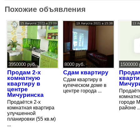
Похожие объявления
15 Августа 2022 в 23:09
19 Августа 2021 в 15:38
13 А
3950000 руб.
8000 руб.
1500000 
Продам 2-х
Сдам квартиру
Прода
комнатную
кварти
Сдам квартиру в
квартиру в
Мичур
купеческом доме в
центре
центре города ...
Продаётс
Мичуринска
комнатна
Продаётся 2-х
городе М
комнатная квартира
районе ..
улучшенной
планировки (55 кв.м)
...