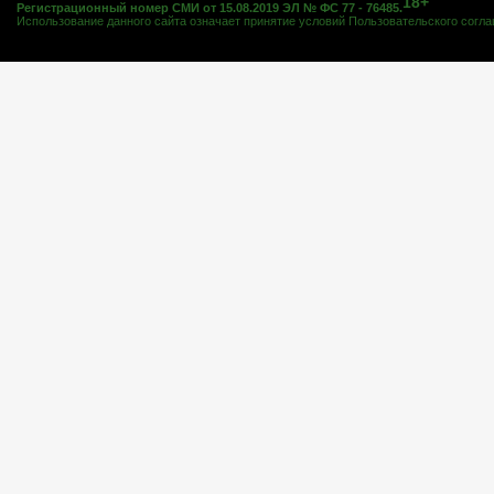
18+
Регистрационный номер СМИ от 15.08.2019 ЭЛ № ФС 77 - 76485.
Использование данного сайта означает принятие условий
Пользовательского согл