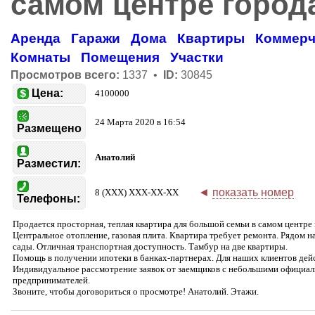
самом центре город
Аренда
Гаражи
Дома
Квартиры
Коммерч
Комнаты
Помещения
Участки
Просмотров всего:
1337 •
ID:
30845
Цена:
4100000
24 Марта 2020 в 16:54
Размещено
Анатолий
Разместил:
◄
показать номер
8 (XXX) XXX-XX-XX
Телефоны:
Продается просторная, теплая квартира для большой семьи в самом центре 
Центральное отопление, газовая плита. Квартира требует ремонта. Рядом н
сады. Отличная транспортная доступность. Тамбур на две квартиры.
Помощь в получении ипотеки в банках-партнерах. Для наших клиентов де
Индивидуальное рассмотрение заявок от заемщиков с небольшими официал
предпринимателей.
Звоните, чтобы договориться о просмотре! Анатолий. Этажи.