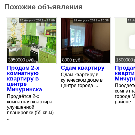
Похожие объявления
15 Августа 2022 в 23:09
19 Августа 2021 в 15:38
13 А
3950000 руб.
8000 руб.
1500000 
Продам 2-х
Сдам квартиру
Прода
комнатную
кварти
Сдам квартиру в
квартиру в
Мичур
купеческом доме в
центре
центре города ...
Продаётс
Мичуринска
комнатна
Продаётся 2-х
городе М
комнатная квартира
районе ..
улучшенной
планировки (55 кв.м)
...