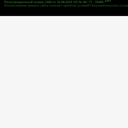
18+
Регистрационный номер СМИ от 15.08.2019 ЭЛ № ФС 77 - 76485.
Использование данного сайта означает принятие условий
Пользовательского согл