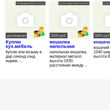
18 Января 2020 в 16:22
8 Сентября 2019 в 19:47
8 Сен
договорная
2000 руб.
3000 руб
Куплю
вешалка
кошач
кух.мебель
напольная
кошачий 
Куплю или возьму в
напольная вешалка.
1040 ши
дар секонд хэнд
материал металл.
высота 85
ящики, ...
высота 1930.
расстояние между ...