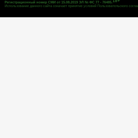
18+
Регистрационный номер СМИ от 15.08.2019 ЭЛ № ФС 77 - 76485.
Использование данного сайта означает принятие условий
Пользовательского согл