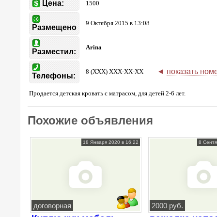
Цена:
1500
9 Октября 2015 в 13:08
Размещено
Arina
Разместил:
◄
показать ном
8 (XXX) XXX-XX-XX
Телефоны:
Продается детская кровать с матрасом, для детей 2-6 лет.
Похожие объявления
18 Января 2020 в 16:22
8 Сентя
договорная
2000 руб.