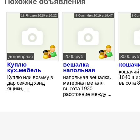
Похожие объявления
18 Января 2020 в 16:22
8 Сентября 2019 в 19:47
8 Сен
договорная
2000 руб.
3000 руб
Куплю
вешалка
кошач
кух.мебель
напольная
кошачий 
Куплю или возьму в
напольная вешалка.
1040 ши
дар секонд хэнд
материал металл.
высота 85
ящики, ...
высота 1930.
расстояние между ...