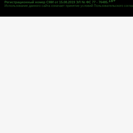
18+
Регистрационный номер СМИ от 15.08.2019 ЭЛ № ФС 77 - 76485.
Использование данного сайта означает принятие условий
Пользовательского согл