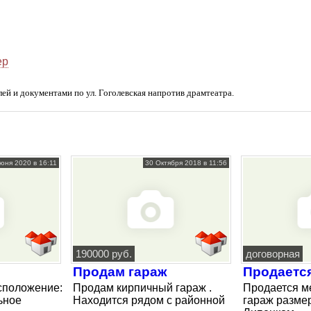
ер
ей и документами по ул. Гоголевская напротив драмтеатра.
юня 2020 в 16:11
30 Октября 2018 в 11:56
190000 руб.
договорная
Продам гараж
Продается
сположение:
Продам кирпичный гараж .
Продается м
ьное
Находится рядом с районной
гараж разме