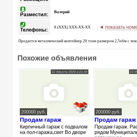
Валерий
Разместил:
◄
показать ном
8 (XXX) XXX-XX-XX
Телефоны:
Продается металлический контейнер 20 тонн размером 2,5х6м с земл
Похожие объявления
22 Августа 2020 в 21:46
23 И
200000 руб.
200000 руб.
Продам гараж
Продам гараж
Кирпичный гараж с подвалом
Продам гараж. Ра
на пол-гаража,свет Во дворе
рядом Муниципал