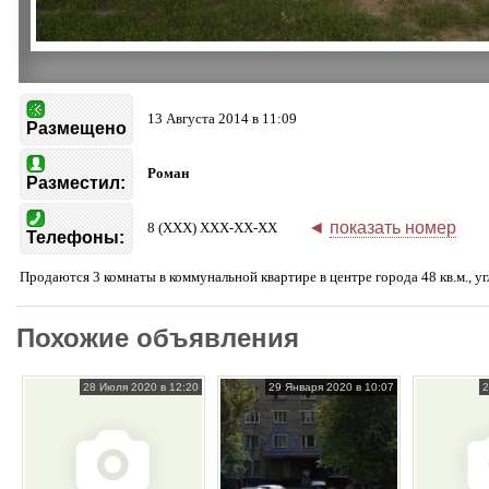
13 Августа 2014 в 11:09
Размещено
Роман
Разместил:
◄
показать номер
8 (XXX) XXX-XX-XX
Телефоны:
Продаются 3 комнаты в коммунальной квартире в центре города 48 кв.м., у
Похожие объявления
28 Июля 2020 в 12:20
29 Января 2020 в 10:07
2