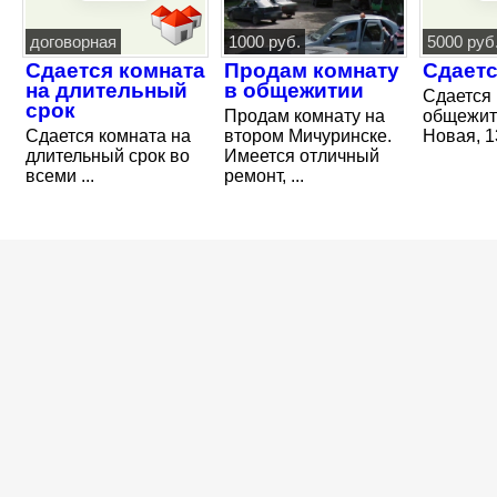
договорная
1000 руб.
5000 руб
Сдается комната
Продам комнату
Сдаетс
на длительный
в общежитии
Сдается 
срок
Продам комнату на
общежити
Сдается комната на
втором Мичуринске.
Новая, 13г
длительный срок во
Имеется отличный
всеми ...
ремонт, ...