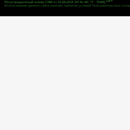
18+
Регистрационный номер СМИ от 15.08.2019 ЭЛ № ФС 77 - 76485.
Использование данного сайта означает принятие условий
Пользовательского согл