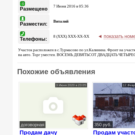
7 Июня 2016 в 05:36
Размещено
Виталий
Разместил:
◄
показать ном
8 (XXX) XXX-XX-XX
Телефоны:
Участок расположен в с.Турмасово по ул.Калинина. Фронт на учас
на авто. Торг уместен. ВОСЕМЬ ДЕВЯТЬСОТ ДВАДЦАТЬ ЧЕТ
Похожие объявления
3 Июня 2020 в 23:05
17 Февр
договорная
350 руб.
Продам дачу
Продам участ