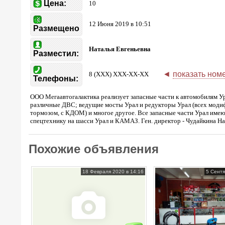
Цена:
10
12 Июня 2019 в 10:51
Размещено
Наталья Евгеньевна
Разместил:
◄
показать ном
8 (XXX) XXX-XX-XX
Телефоны:
ООО Мегаавтогалактика реализует запасные части к автомобилям У
различные ДВС; ведущие мосты Урал и редукторы Урал (всех моди
тормозом, с КДОМ) и многое другое. Все запасные части Урал име
спецтехнику на шасси Урал и КАМАЗ. Ген. директор - Чудайкина Нат
Похожие объявления
18 Февраля 2020 в 14:16
5 Сентя