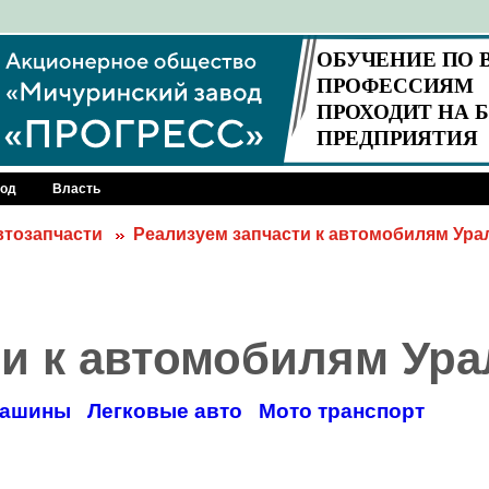
род
Власть
втозапчасти
Реализуем запчасти к автомобилям Ура
ти к автомобилям Ура
машины
Легковые авто
Мото транспорт