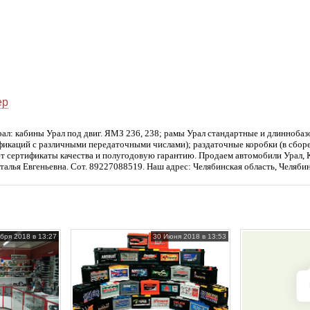
ер
рал: кабины Урал под двиг. ЯМЗ 236, 238; рамы Урал стандартные и длинноба
фикаций с различными передаточными числами); раздаточные коробки (в сбор
ют сертификаты качества и полугодовую гарантию. Продаем автомобили Урал,
алья Евгеньевна. Сот. 89227088519. Наш адрес: Челябинская область, Челябин
бря 2018 в 13:27
30 Июня 2018 в 13:53