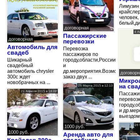
Лимузин 
крайслер
человек,
белый,дис
договорная
4 А
Пассажирские
договорная
перевозки
Автомобиль для
Перевозка
свадеб
пассажиров по
Шикарный
городу,области,России.Свадьбы
свадебный
и
автомобиль chrysler
др.мероприятия.Возможен
договорн
300c ждет
заказ двух ...
Микро
новобрачных на ...
на сва
26 Марта 2015 в 12:13
21 Апреля 2015 в 18:09
Пассажи
перевозк
городу,о
и др.мер
выездом.
26 
1000 руб.
1000 руб.
Аренда авто для