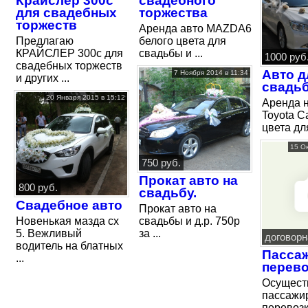
Крайслер 300с
свадебного
для свадебных
торжества
торжеств
Аренда авто MAZDA6
Предлагаю
белого цвета для
КРАЙСЛЕР 300с для
свадьбы и ...
1000 руб
свадебных торжеств
Авто д
7 Ноября 2014 в 11:34
и других ...
свадь
20 Января 2015 в 15:12
Аренда 
Toyota C
цвета дл
15 О
750 руб.
Прокат авто на
800 руб.
свадьбу.
Свадебное авто
Прокат авто на
Новенькая мазда сх
свадьбы и д.р. 750р
5. Вежливый
за ...
договорн
водитель на блатных
Пасса
...
перево
Осущест
пассажи
перевозк