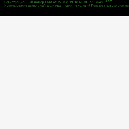
18+
Регистрационный номер СМИ от 15.08.2019 ЭЛ № ФС 77 - 76485.
Использование данного сайта означает принятие условий
Пользовательского согл