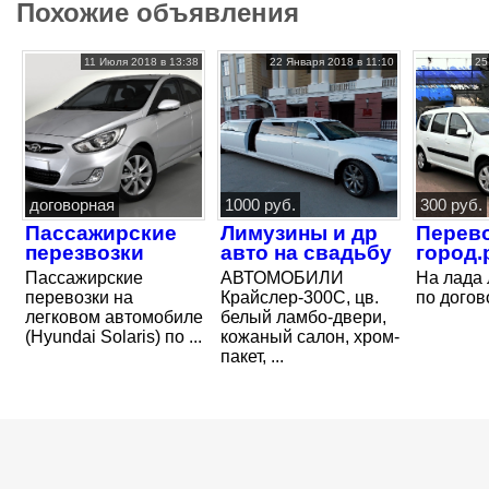
Похожие объявления
11 Июля 2018 в 13:38
22 Января 2018 в 11:10
25
договорная
1000 руб.
300 руб.
Пассажирские
Лимузины и др
Перево
перезвозки
авто на свадьбу
город.
Пассажирские
АВТОМОБИЛИ
На лада 
перевозки на
Крайслер-300C, цв.
по догов
легковом автомобиле
белый ламбо-двери,
(Hyundai Solaris) по ...
кожаный салон, хром-
пакет, ...