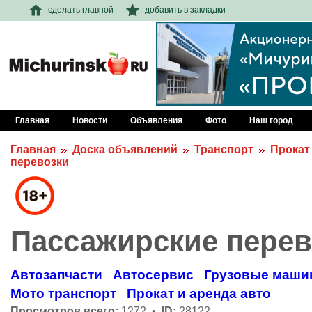
сделать главной
добавить в закладки
Главная
Новости
Объявления
Фото
Наш город
Главная
Доска объявлений
Транспорт
Прокат
перевозки
Пассажирские перев
Автозапчасти
Автосервис
Грузовые маши
Мото транспорт
Прокат и аренда авто
Просмотров всего:
1272 •
ID:
28122