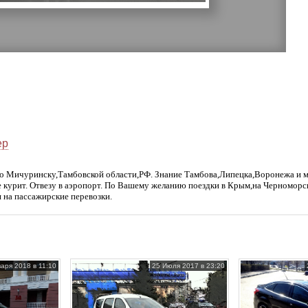
ер
) по Мичуринску,Тамбовской области,РФ. Знание Тамбова,Липецка,Воронежа и 
не курит. Отвезу в аэропорт. По Вашему желанию поездки в Крым,на Черноморс
 на пассажирские перевозки.
аря 2018 в 11:10
25 Июля 2017 в 23:20