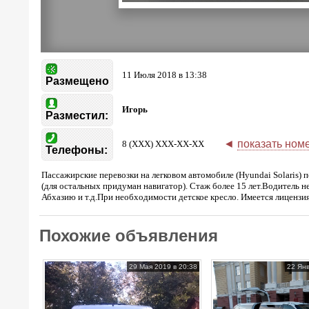
11 Июля 2018 в 13:38
Размещено
Игорь
Разместил:
◄
показать ном
8 (XXX) XXX-XX-XX
Телефоны:
Пассажирские перевозки на легковом автомобиле (Hyundai Solaris
(для остальных придуман навигатор). Стаж более 15 лет.Водитель 
Абхазию и т.д.При необходимости детское кресло. Имеется лицензия
Похожие объявления
29 Мая 2019 в 20:38
22 Янв