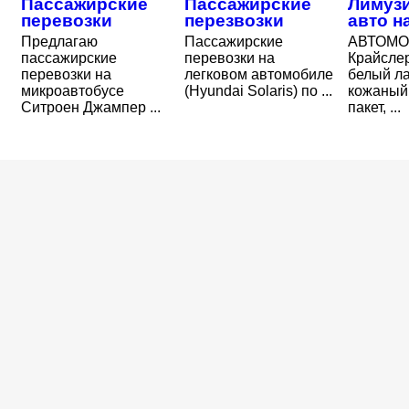
Пассажирские
Пассажирские
Лимузи
перевозки
перезвозки
авто н
Предлагаю
Пассажирские
АВТОМ
пассажирские
перевозки на
Крайслер
перевозки на
легковом автомобиле
белый л
микроавтобусе
(Hyundai Solaris) по ...
кожаный 
Ситроен Джампер ...
пакет, ...