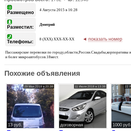
4 Августа 2015 в 16:28
Размещено
Дмитрий
Разместил:
◄
показать номер
8 (XXX) XXX-XX-XX
Телефоны:
Пассажирские перевозки по городу,области,России.Свадьбы,корпоративы и
и более микроавтобусов.18мест.
Похожие объявления
29 Мая 2019 в 20:38
11 Июля 2018 в 13:38
22 
13 руб.
договорная
1000 руб