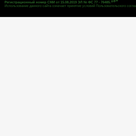
18+
Регистрационный номер СМИ от 15.08.2019 ЭЛ № ФС 77 - 76485.
Использование данного сайта означает принятие условий
Пользовательского согл