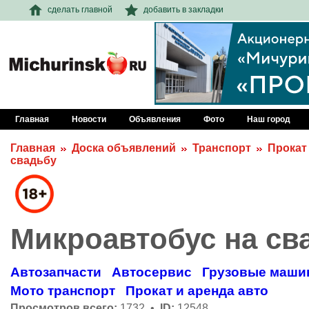
сделать главной
добавить в закладки
Главная
Новости
Объявления
Фото
Наш город
Главная
Доска объявлений
Транспорт
Прокат
свадьбу
Микроавтобус на св
Автозапчасти
Автосервис
Грузовые маши
Мото транспорт
Прокат и аренда авто
Просмотров всего:
1732 •
ID:
12548