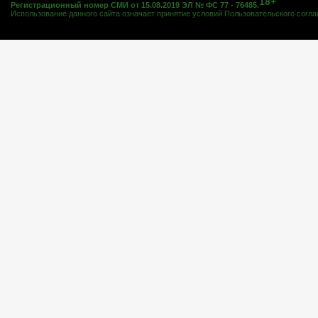
18+
Регистрационный номер СМИ от 15.08.2019 ЭЛ № ФС 77 - 76485.
Использование данного сайта означает принятие условий
Пользовательского согл