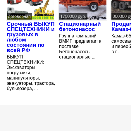
договорная
1700000 руб.
900000 р
Срочный ВЫКУП
Стационарный
Прода
СПЕЦТЕХНИКИ и
бетононасос
Камаз-
грузовых в
Группа компаний
Камаз-65
любом
ВМИГ предлагает к
самосвал
состоянии по
поставке
и перео
всей РФ
Бетононасосы
в г ...
ВЫКУП
стационарные ...
СПЕЦТЕХНИКИ:
Экскаваторы,
погрузчики,
манипуляторы,
эвакуаторы, трактора,
бульдозера, ...