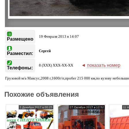
19 Февраля 2013 в 14:07
Размещено
Сергей
Разместил:
◄
показать номер
8 (XXX) XXX-XX-XX
Телефоны:
Грузовой м/а Максус,2008 г,1600г/п,пробег 215 000 км,по кузову небольш
Похожие объявления
3 Декабря 2017 в 00:25
27 Октября 2017 в 12:52
11 