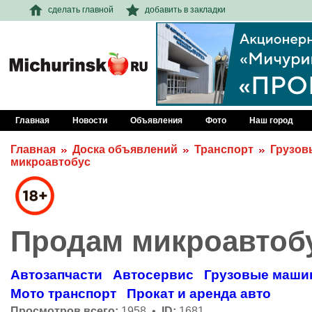
сделать главной
добавить в закладки
Главная
Новости
Объявления
Фото
Наш город
Главная
Доска объявлений
Транспорт
Грузов
микроавтобус
Продам микроавтоб
Автозапчасти
Автосервис
Грузовые маши
Мото транспорт
Прокат и аренда авто
Просмотров всего:
1958 •
ID:
1681