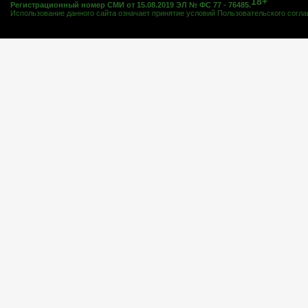
18+
Регистрационный номер СМИ от 15.08.2019 ЭЛ № ФС 77 - 76485.
Использование данного сайта означает принятие условий
Пользовательского согл