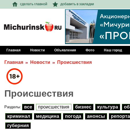
сделать главной
добавить в закладки
Главная
Новости
Объявления
Фото
Наш город
Главная
Новости
Происшествия
Происшествия
все
происшествия
бизнес
культура
об
Разделы:
криминал
медицина
погода
анонсы
репорта
губерния