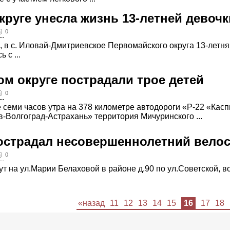
круге унесла жизнь 13-летней девочк
0
0, в с. Иловай-Дмитриевское Первомайского округа 13-летня
 с ...
ом округе пострадали трое детей
0
 семи часов утра на 378 километре автодороги «Р-22 «Кас
-Волгоград-Астрахань» территория Мичуринского ...
острадал несовершеннолетний вело
0
ут на ул.Марии Белаховой в районе д.90 по ул.Советской, в
«назад
11
12
13
14
15
16
17
18