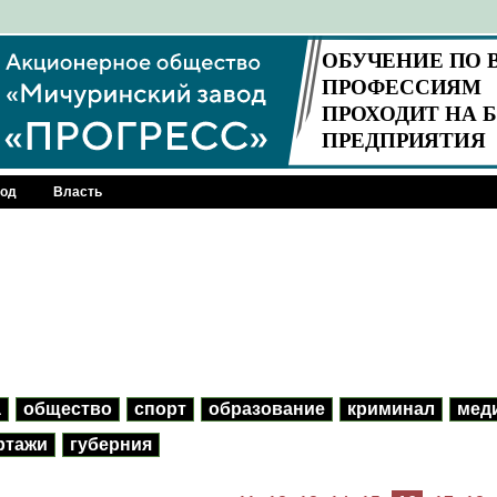
род
Власть
а
общество
спорт
образование
криминал
мед
ртажи
губерния