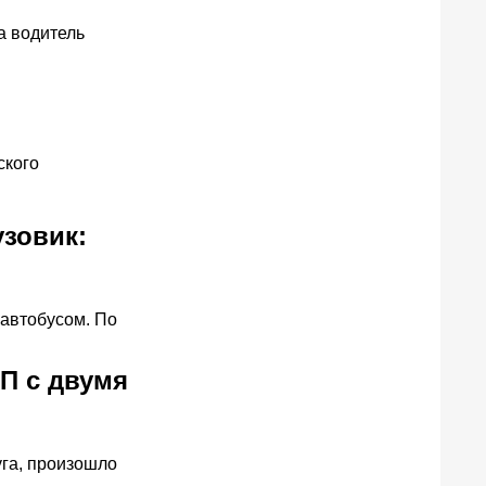
а водитель
ского
узовик:
 автобусом. По
П с двумя
уга, произошло