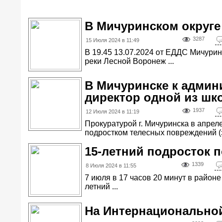
В Мичуринском округе
3287
15 Июля 2024 в 11:49
В 19.45 13.07.2024 от ЕДДС Мичуринс
реки Лесной Воронеж ...
В Мичуринске к админ
директор одной из шк
1937
12 Июля 2024 в 11:19
Прокуратурой г. Мичуринска в апрел
подростком телесных повреждений (з
15-летний подросток п
1339
8 Июля 2024 в 11:55
7 июля в 17 часов 20 минут в район
летний ...
На Интернационально