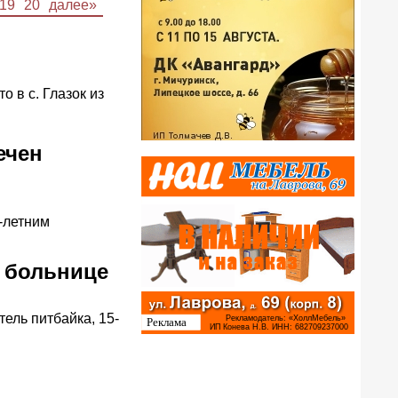
19
20
далее»
 в с. Глазок из
ечен
-летним
в больнице
ель питбайка, 15-