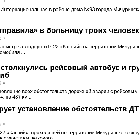
0
це Интернациональная в районе дома №93 города Мичуринск
тправила» в больницу троих человек
0
километре автодороги Р-22 «Каспий» на территории Мичурин
омобиля ...
 столкнулись рейсовый автобус и гр
гиб
0
ановление всех обстоятельств дорожной аварии с рейсовым
 на 487 км ...
рует установление обстоятельств ДТ
0
 Р-22 «Каспий», проходящей по территории Мичуринского окр
с участием легкового ...