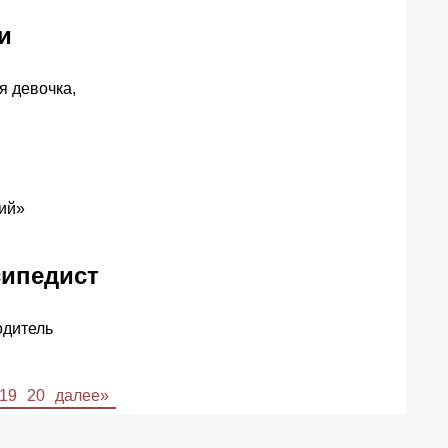
и
я девочка,
пий»
сипедист
одитель
19
20
далее»