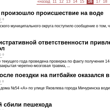
«назад
11
12
13
14
15
16
17
18
 произошло происшествие на воде
0
кого муниципального округа поступило сообщение о том, что
истративной ответственности привл
ол
0
е текущего года проведена проверка по факту получения 14
акрытая черепно-мозговая травма, ...
осле поездки на питбайке оказался 
0
е дома №54 «А» по улице Яковлева города Мичуринска водит
й сбили пешехода