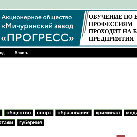
род
Власть
а
общество
спорт
образование
криминал
мед
ртажи
губерния