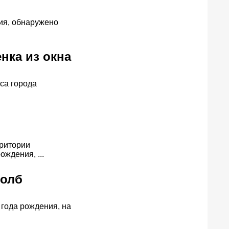
ия, обнаружено
нка из окна
кса города
рритории
ждения, ...
толб
 года рождения, на