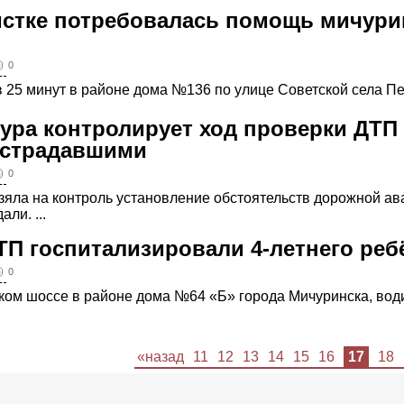
истке потребовалась помощь мичури
0
 25 минут в районе дома №136 по улице Советской села Петр
ура контролирует ход проверки ДТП 
острадавшими
0
яла на контроль установление обстоятельств дорожной ава
ли. ...
ТП госпитализировали 4-летнего реб
0
ецком шоссе в районе дома №64 «Б» города Мичуринска, во
«назад
11
12
13
14
15
16
17
18