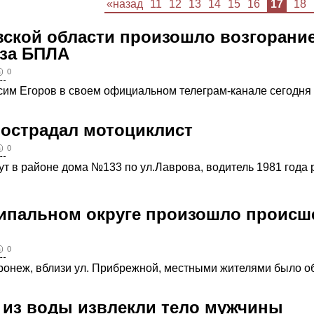
«назад
11
12
13
14
15
16
17
18
вской области произошло возгорани
-за БПЛА
0
сим Егоров в своем официальном телеграм-канале сегодня 
пострадал мотоциклист
0
нут в районе дома №133 по ул.Лаврова, водитель 1981 года
ипальном округе произошло происш
0
оронеж, вблизи ул. Прибрежной, местными жителями было о
 из воды извлекли тело мужчины