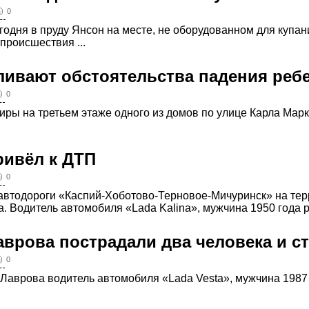
0
одня в пруду Янсон на месте, не оборудованном для купан
происшествия ...
ливают обстоятельства падения ребе
0
тиры на третьем этаже одного из домов по улице Карла Мар
ривёл к ДТП
0
автодороги «Каспий-Хоботово-Терновое-Мичуринск» на те
. Водитель автомобиля «Lada Kalina», мужчина 1950 года ро
аврова пострадали два человека и с
0
е Лаврова водитель автомобиля «Lada Vesta», мужчина 1987