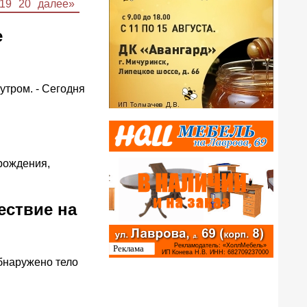
19
20
далее»
е
утром. - Сегодня
 рождения,
ествие на
бнаружено тело