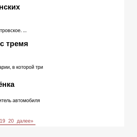
нских
овское. ...
с тремя
рии, в которой три
ёнка
дитель автомобиля
19
20
далее»