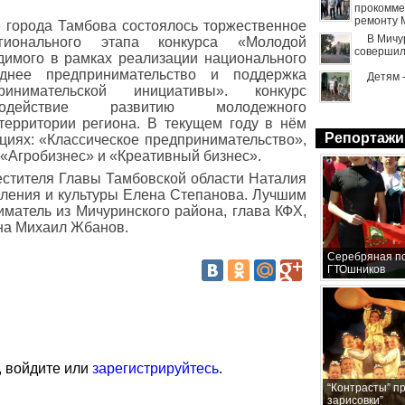
прокомме
ремонту 
 города Тамбова состоялось торжественное
В Мичу
гионального этапа конкурса «Молодой
совершил
димого в рамках реализации национального
днее предпринимательство и поддержка
Детям 
ринимательской инициативы». конкурс
ействие развитию молодежного
территории региона. В текущем году в нём
Репортажи
циях: «Классическое предпринимательство»,
«Агробизнес» и «Креативный бизнес».
естителя Главы Тамбовской области Наталия
вления и культуры Елена Степанова. Лучшим
матель из Мичуринского района, глава КФХ,
на Михаил Жбанов.
Серебряная по
ГТОшников
, войдите или
зарегистрируйтесь
.
“Контрасты” п
зарисовки”