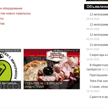
Объявлен
 и оборудование
ство нового павильона
12 килограм
оты
09.04.2026
ства
12 килограм
09.04.2026
12 килограм
09.04.2026
12 килограм
09.04.2026
бря 2019 в 13:51
19 Июля 2019 в 11:37
Секретарь в
19.06.2025
В бюджетную
требуются
08.0
Приглашаем 
Tetra-Pak за
й фестиваль
СОБЫТИЕ № 1 В МЯСНОЙ
ИНДУСТРИИ!
Станки, обо
19.10.2023
Сдается в а