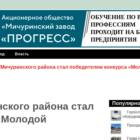
род
Власть
 Мичуринского района стал победителем конкурса «Мо
ского района стал
Популярн
Горбол
 «Молодой
оборудов
Праздн
Глава 