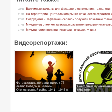
Вакуумные захваты для фасадного остекления: технология
03/08
На территории Центрального рынка начинается строитель
21/06
Сотрудники «Нефтемаш-сервис» получили почетные грам
27/07
Мичуринец отмечен за вклад в развитие предприниматель
27/05
Мичуринские предприниматели - в числе лучших
27/05
Видеорепортажи:
26 Мая 2020 в 14:17
4 Сентя
Фотовыставка пограничников к 75-
летию Победы в Великой
Ежегодный музыкальны
Отечественной войне 1941—1945 гг.
«Яблоко»