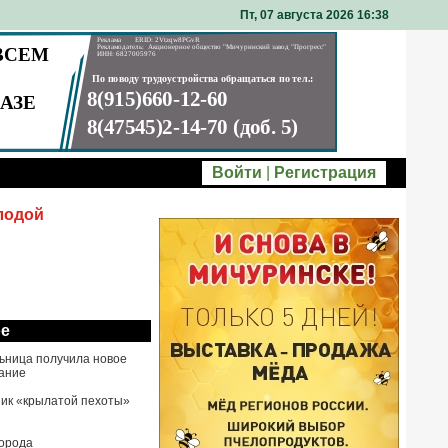
Пт, 07 августа 2026 16
38
Войти
|
Регистрация
лодой
ое
ьница получила новое
ание
ик «крылатой пехоты»
города