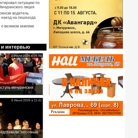
нтировал ситуацию по
Мичуринского лицея
ринске водитель
 наезд на пешехода
- о великом земляке
 и интервью
2 Июля 2026 в 08:50
ступь мичуринских
6 Июня 2026 в 11:41
редставили “песочные