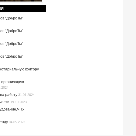
ия
мов “ДоброТы”
мов “ДоброТы”
мов “ДоброТы”
мов “ДоброТы”
 нотариальную контору
 организацию
2.2024
на работу
31.01.2024
пчасти
19.10.2023
рудование,ЧПУ
ренду
04.05.2023