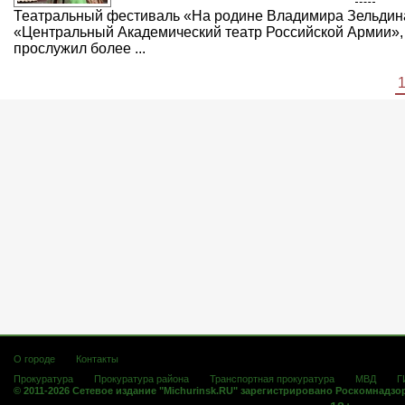
Театральный фестиваль «На родине Владимира Зельдина
«Центральный Академический театр Российской Армии»,
прослужил более ...
О городе
Контакты
Прокуратура
Прокуратура района
Транспортная прокуратура
МВД
Г
© 2011-2026 Сетевое издание "Michurinsk.RU" зарегистрировано Роскомнадзо