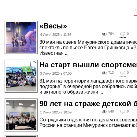
«Весы»
784
0
4 Июня 2025 в 11:35
30 мая на сцене Мичуринского драматиче
спектакль по пьесе Евгения Гришковца «В
Известная ...
На старт вышли спортсм
713
0
3 Июня 2025 в 07:00
31 мая на территории ландшафтного пар
подгорье" в очередной раз собрались люб
и активного образа жизни ...
90 лет на страже детской 
548
0
1 Июня 2025 в 10:59
Сотрудники отделения по делам несовер
России на станции Мичуринск отмечают юбил