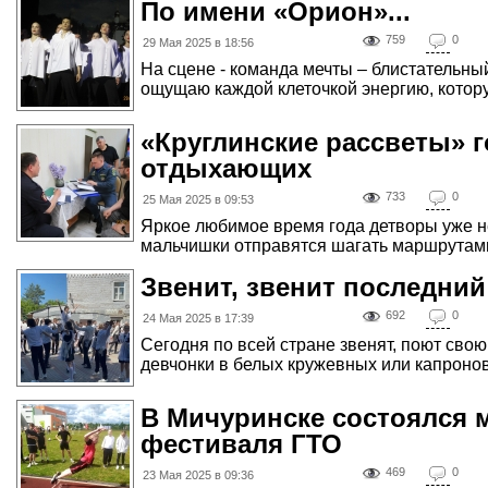
По имени «Орион»...
759
0
29 Мая 2025 в 18:56
На сцене - команда мечты – блистательн
ощущаю каждой клеточкой энергию, котору
«Круглинские рассветы» 
отдыхающих
733
0
25 Мая 2025 в 09:53
Яркое любимое время года детворы уже не
мальчишки отправятся шагать маршрутами з
Звенит, звенит последний 
692
0
24 Мая 2025 в 17:39
Сегодня по всей стране звенят, поют сво
девчонки в белых кружевных или капронов
В Мичуринске состоялся 
фестиваля ГТО
469
0
23 Мая 2025 в 09:36