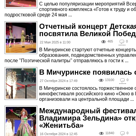
С целью популяризации мероприятий Всер
спортивного комплекса «Готов к труду и об
подростковой среде 24 мая ...
Отчетный концерт Детск
посвятила Великой Побед
465
0
22 Мая 2025 в 11:00
В Мичуринске стартуют отчетные концерт
образования, подведомственных управле
после "Поэтической палитры" отправляюсь в гости к ...
В Мичуринске появилась 
13100
0
27 Октября 2024 в 17:49
В Мичуринске состоялось торжественное 
кинофестиваля российского кино «Окно в
организовали на центральной площади ...
Международный фестивал
Владимира Зельдина» отк
«Женитьба»
11840
0
16 Октября 2024 в 12:45