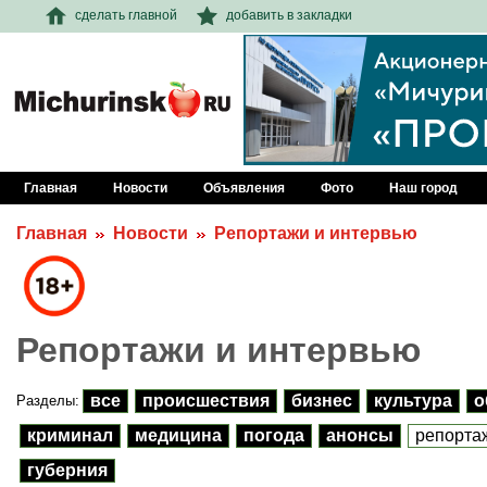
сделать главной
добавить в закладки
Главная
Новости
Объявления
Фото
Наш город
Главная
Новости
Репортажи и интервью
Репортажи и интервью
все
происшествия
бизнес
культура
о
Разделы:
криминал
медицина
погода
анонсы
репорта
губерния