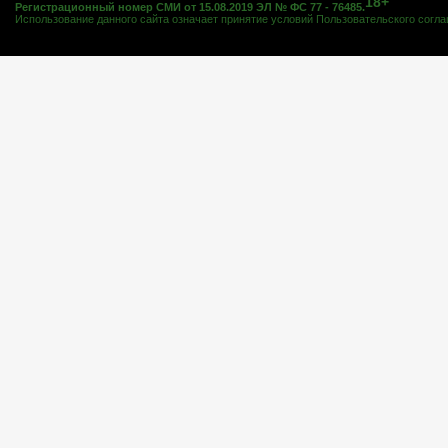
18+
Регистрационный номер СМИ от 15.08.2019 ЭЛ № ФС 77 - 76485.
Использование данного сайта означает принятие условий
Пользовательского согл