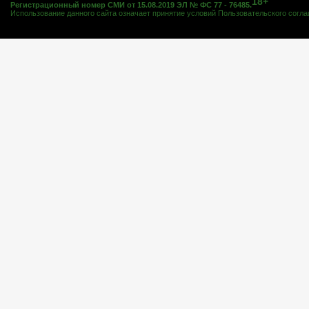
18+
Регистрационный номер СМИ от 15.08.2019 ЭЛ № ФС 77 - 76485.
Использование данного сайта означает принятие условий
Пользовательского согл