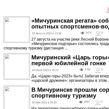
«Мичуринская регата» со
опытных спортсменов-во
3474
0
29 Августа 2023 в 13:38
27 августа на участке реки Лесной Воро
«Мичуринское подгорье» состоялись тра
спортивному туризму (дистанция ...
Мичуринский «Царь горы»
первой юбилейной гонке
2782
0
24 Июля 2023 в 16:21
Да, «Царю горы-2023» быть! Забегая впере
«царской дружине»: организаторы в этом ..
В Мичуринске прошли со
спортивному туризму
2587
0
30 Мая 2023 в 09:26
На территории ландшафтного парка-набе