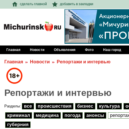
сделать главной
добавить в закладки
Главная
Новости
Объявления
Фото
Наш город
Главная
Новости
Репортажи и интервью
Репортажи и интервью
все
происшествия
бизнес
культура
о
Разделы:
криминал
медицина
погода
анонсы
репорта
губерния