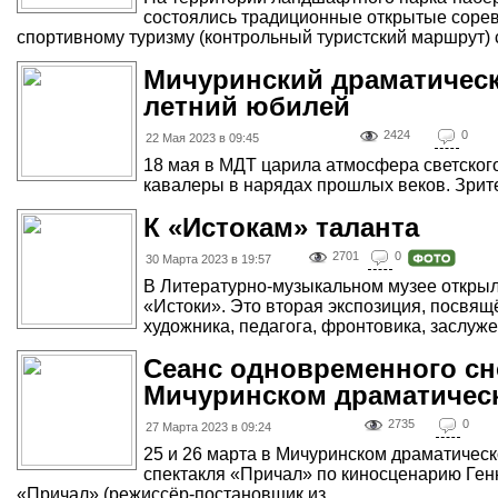
состоялись традиционные открытые сорев
спортивному туризму (контрольный туристский маршрут) 
Мичуринский драматически
летний юбилей
2424
0
22 Мая 2023 в 09:45
18 мая в МДТ царила атмосфера светского
кавалеры в нарядах прошлых веков. Зрител
К «Истокам» таланта
2701
0
30 Марта 2023 в 19:57
В Литературно-музыкальном музее открыл
«Истоки». Это вторая экспозиция, посвящ
художника, педагога, фронтовика, заслужен
Сеанс одновременного сн
Мичуринском драматическ
2735
0
27 Марта 2023 в 09:24
25 и 26 марта в Мичуринском драматичес
спектакля «Причал» по киносценарию Ге
«Причал» (режиссёр-постановщик из ...