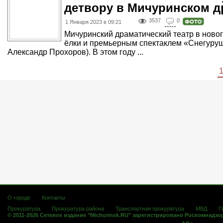
детвору в Мичуринском д
3537
0
1 Января 2023 в 09:21
Мичуринский драматический театр в ново
ёлки и премьерным спектаклем «Снегуруш
Александр Прохоров). В этом году ...
О городе
Контакты
Прокуратура
Прокуратура района
Транспортная прокуратура
МВД
Г
© 2011-2026 Сетевое издание "Michurinsk.RU" зарегистрировано Роскомнадзо