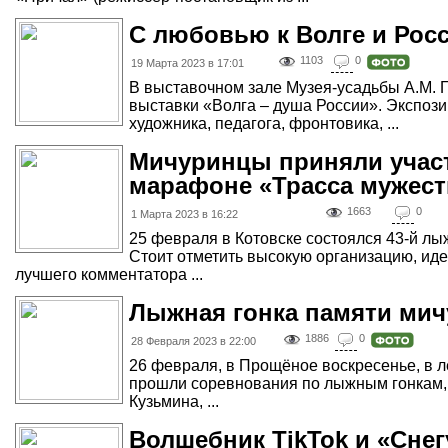
С любовью к Волге и Рос
1103
0
19 Марта 2023 в 17:01
В выставочном зале Музея-усадьбы А.М. 
выставки «Волга – душа России». Экспози
художника, педагога, фронтовика, ...
Мичуринцы приняли учас
марафоне «Трасса мужест
1663
0
1 Марта 2023 в 16:22
25 февраля в Котовске состоялся 43-й л
Стоит отметить высокую организацию, иде
лучшего комментатора ...
Лыжная гонка памяти мич
1886
0
28 Февраля 2023 в 22:00
26 февраля, в Прощёное воскресенье, в 
прошли соревнования по лыжным гонкам
Кузьмина, ...
Волшебник TikTok и «Сне