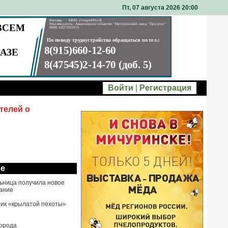
Пт, 07 августа 2026 20
00
Войти
|
Регистрация
телей о
ое
ьница получила новое
ание
ик «крылатой пехоты»
города