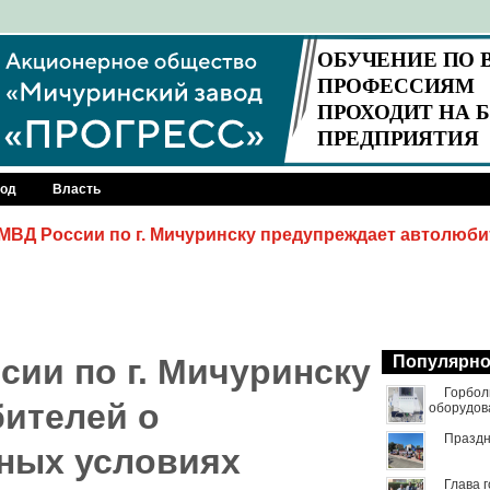
род
Власть
ВД России по г. Мичуринску предупреждает автолюби
ии по г. Мичуринску
Популярн
Горбол
ителей о
оборудов
Праздн
ных условиях
Глава 