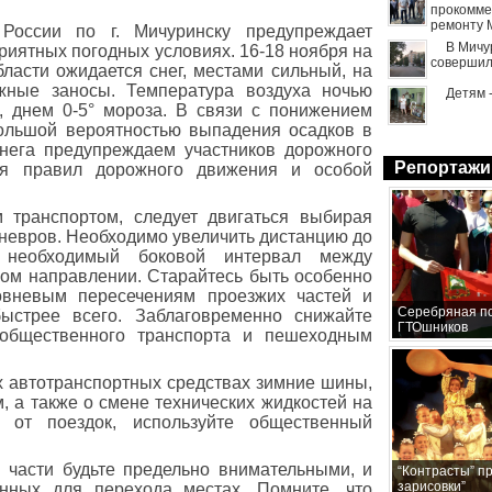
прокомме
ремонту 
оссии по г. Мичуринску предупреждает
В Мичу
риятных погодных условиях. 16-18 ноября на
совершил
ласти ожидается снег, местами сильный, на
ежные заносы. Температура воздуха ночью
Детям 
а, днем 0-5° мороза. В связи с понижением
ольшой вероятностью выпадения осадков в
нега предупреждаем участников дорожного
Репортажи
ия правил дорожного движения и особой
 транспортом, следует двигаться выбирая
аневров. Необходимо увеличить дистанцию до
ь необходимый боковой интервал между
ом направлении. Старайтесь быть особенно
овневым пересечениям проезжих частей и
Серебряная по
быстрее всего. Заблаговременно снижайте
ГТОшников
 общественного транспорта и пешеходным
х автотранспортных средствах зимние шины,
, а также о смене технических жидкостей на
ь от поездок, используйте общественный
части будьте предельно внимательными, и
“Контрасты” п
зарисовки”
енных для перехода местах. Помните, что