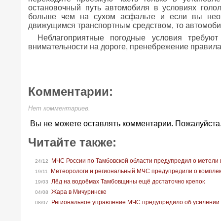
остановочный путь автомобиля в условиях голо
больше чем на сухом асфальте и если вы нео
движущимся транспортным средством, то автомобил
Неблагоприятные погодные условия требую
внимательности на дороге, пренебрежение правила
Комментарии:
Нет комментариев.
Вы не можете оставлять комментарии. Пожалуйста
Читайте также:
МЧС России по Тамбовской области предупредил о метели 
24/12
Метеорологи и региональный МЧС предупредили о комплек
19/11
Лёд на водоёмах Тамбовщины ещё достаточно крепок
19/03
Жара в Мичуринске
04/08
Региональное управление МЧС предупредило об усилении в
08/07