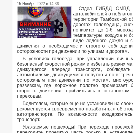
15 Ноября 2022 в 14:36
Отдел ГИБДД ОМВД Р
автолюбителей о неблагоп
территории Тамбовской об
дорогах гололедица, сн
понизится до 1-6° мороз
температуры воздуха и б
виде ледяного дождя и с
движения о необходимости строгого соблюден
осторожности при движении по улицам и дорогам.
В условиях гололеда, при управлении личным
безопасный скоростной режим и избегать резких м
движущегося впереди транспорта, соблюдат
автомобилями, движущимися попутно и во встречн
осторожным при движении по мостам, многоур
развязкам, где дорожное полотно промерзает 
скорость движения, приближаясь к остановкам
переходам.
Водителям, которые еще не установили на свои
рекомендуется своевременно позаботиться об этом
автотранспорте. По возможности воздержитес
транспорт.
Уважаемые пешеходы! При переходе проезжей 
переходите проезжую часть только в установл