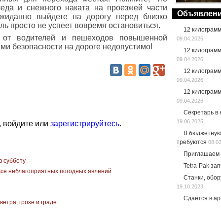
леда и снежного наката на проезжей части
Объявлен
жиданно выйдете на дорогу перед близко
ь просто не успеет вовремя остановиться.
12 килограм
т от водителей и пешеходов повышенной
09.04.2026
ми безопасности на дороге недопустимо!
12 килограм
09.04.2026
12 килограм
09.04.2026
12 килограм
09.04.2026
Секретарь в
19.06.2025
, войдите или
зарегистрируйтесь
.
В бюджетную
требуются
08.0
Приглашаем 
в субботу
Tetra-Pak за
се неблагоприятных погодных явлений
Станки, обо
19.10.2023
Сдается в а
етра, грозе и граде