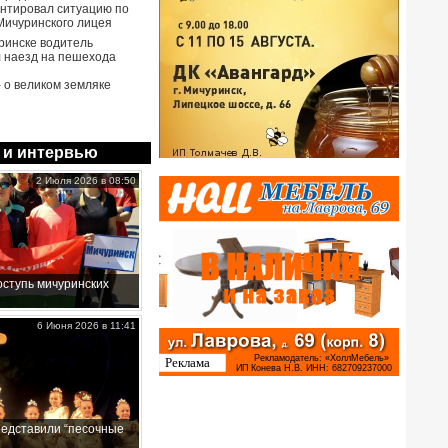
нтировал ситуацию по
Мичуринского лицея
ринске водитель
 наезд на пешехода
- о великом земляке
 и интервью
2 Июля 2026 в 08:50
ступь мичуринских
6 Июня 2026 в 11:41
редставили “песочные