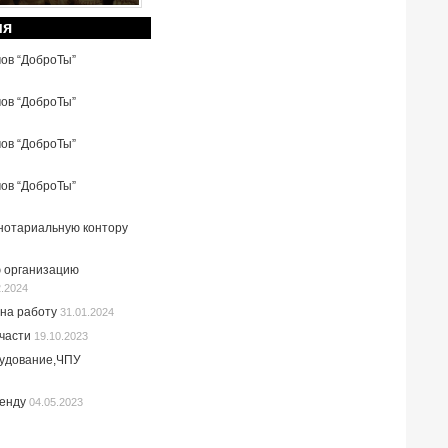
ия
мов “ДоброТы”
мов “ДоброТы”
мов “ДоброТы”
мов “ДоброТы”
 нотариальную контору
 организацию
2.2024
на работу
31.01.2024
пчасти
19.10.2023
рудование,ЧПУ
ренду
04.05.2023