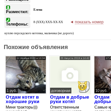
Елена
Разместил:
◄
показать номер
8 (XXX) XXX-XX-XX
Телефоны:
куплю персидского котенка, мальчика (не дорого)
Похожие объявления
12 Ноября 2020 в 13:34
20 Августа 2019 в 14:42
17 
1 руб.
договорная
10 руб.
Отдам котят в
Отдам в добрые
Отдам
хорошие руки
руки котят
добрые
Мини тракторы)))
Ответственным
Самые к