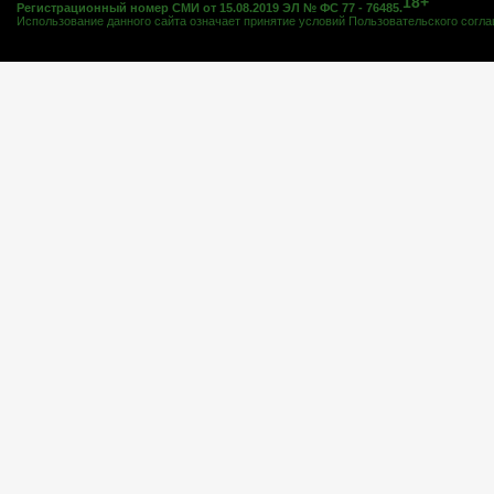
18+
Регистрационный номер СМИ от 15.08.2019 ЭЛ № ФС 77 - 76485.
Использование данного сайта означает принятие условий
Пользовательского согл