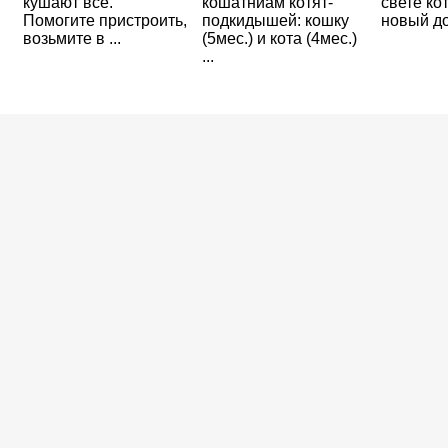
кушают всё.
кошатниам котят-
свете ко
Помогите пристроить,
подкидышей: кошку
новый дом
возьмите в ...
(5мес.) и кота (4мес.)
...