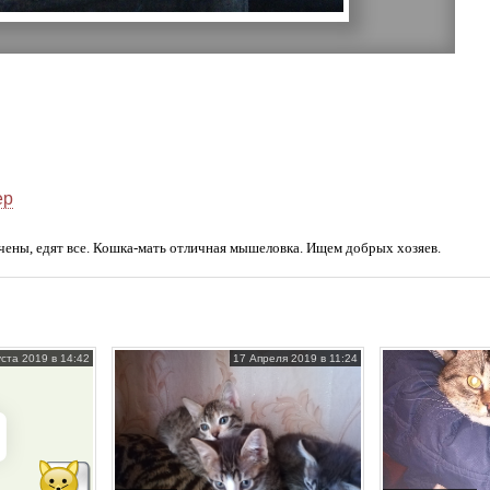
ер
учены, едят все. Кошка-мать отличная мышеловка. Ищем добрых хозяев.
уста 2019 в 14:42
17 Апреля 2019 в 11:24