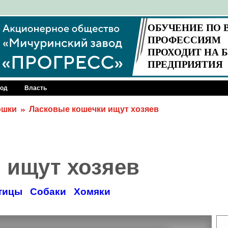
род
Власть
ошки
Ласковые кошечки ищут хозяев
 ищут хозяев
тицы
Собаки
Хомяки