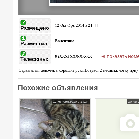
12 Октября 2014 в 21:44
Размещено
Валентина
Разместил:
◄
показать ном
8 (XXX) XXX-XX-XX
Телефоны:
Отдам котят девочек в хорошие руки.Возраст 2 месяца,к лотку при
Похожие объявления
12 Ноября 2020 в 13:34
20 Авг