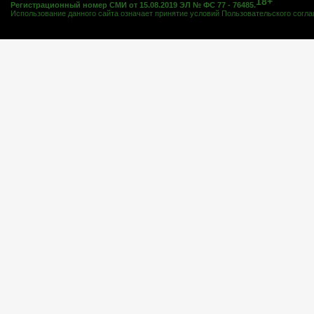
18+
Регистрационный номер СМИ от 15.08.2019 ЭЛ № ФС 77 - 76485.
Использование данного сайта означает принятие условий
Пользовательского согл