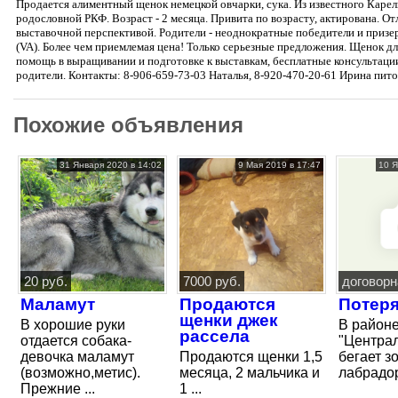
Продается алиментный щенок немецкой овчарки, сука. Из известного Карел
родословной РКФ. Возраст - 2 месяца. Привита по возрасту, актирована. От
выставочной перспективой. Родители - неоднократные победители и призер
(VA). Более чем приемлемая цена! Только серьезные предложения. Щенок д
помощь в выращивании и подготовке к выставкам, бесплатные консультации
родители. Контакты: 8-906-659-73-03 Наталья, 8-920-470-20-61 Ирина пит
Похожие объявления
31 Января 2020 в 14:02
9 Мая 2019 в 17:47
10 Я
20 руб.
7000 руб.
договорн
Маламут
Продаются
Потер
щенки джек
В хорошие руки
В районе
рассела
отдается собака-
"Центра
девочка маламут
Продаются щенки 1,5
бегает з
(возможно,метис).
месяца, 2 мальчика и
лабрадор,
Прежние ...
1 ...