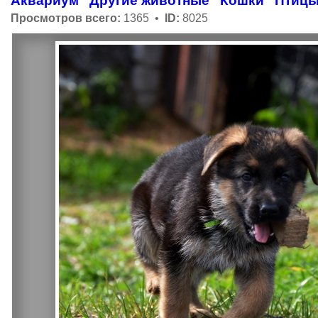
Аквариум
Другие животные
Кошки
Птиц
Просмотров всего:
1365 •
ID:
8025