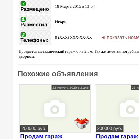
18 Марта 2015 в 13:54
Размещено
Игорь
Разместил:
◄
показать ном
8 (XXX) XXX-XX-XX
Телефоны:
Продается металлический гараж 6 на 2,5м. Так же имеется погреб,
дворцом.
Похожие объявления
22 Августа 2020 в 21:46
23 И
200000 руб.
200000 руб.
Продам гараж
Продам гараж