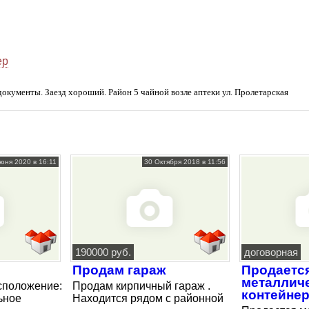
ер
документы. Заезд хороший. Район 5 чайной возле аптеки ул. Пролетарская
юня 2020 в 16:11
30 Октября 2018 в 11:56
190000 руб.
договорная
Продам гараж
Продаетс
металлич
сположение:
Продам кирпичный гараж .
контейне
ьное
Находится рядом с районной