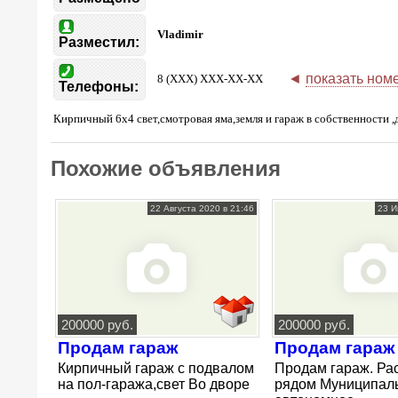
Vladimir
Разместил:
◄
показать ном
8 (XXX) XXX-XX-XX
Телефоны:
Кирпичный 6х4 свет,смотровая яма,земля и гараж в собственности ,
Похожие объявления
22 Августа 2020 в 21:46
23 И
200000 руб.
200000 руб.
Продам гараж
Продам гараж
Кирпичный гараж с подвалом
Продам гараж. Ра
на пол-гаража,свет Во дворе
рядом Муниципал