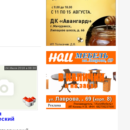
24 Июля 2018 в 08:30
я
еский
р