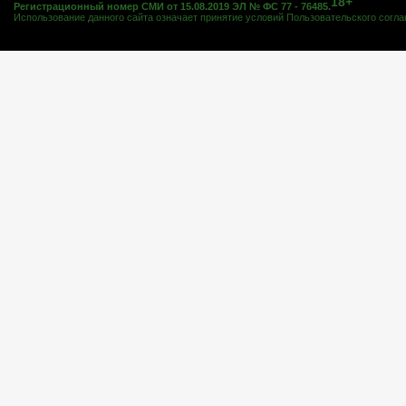
18+
Регистрационный номер СМИ от 15.08.2019 ЭЛ № ФС 77 - 76485.
Использование данного сайта означает принятие условий
Пользовательского согл