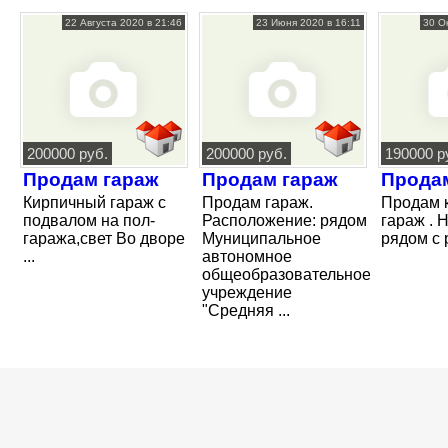
22 Августа 2020 в 21:46
23 Июня 2020 в 16:11
30 О
200000 руб.
200000 руб.
190000 р
Продам гараж
Продам гараж
Прода
Кирпичный гараж с
Продам гараж.
Продам 
подвалом на пол-
Расположение: рядом
гараж . 
гаража,свет Во дворе
Муниципальное
рядом с 
...
автономное
общеобразовательное
учреждение
"Средняя ...