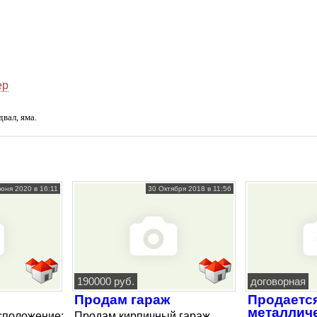
ер
вал, яма.
юня 2020 в 16:11
30 Октября 2018 в 11:56
190000 руб.
договорная
Продам гараж
Продаетс
металлич
сположение:
Продам кирпичный гараж .