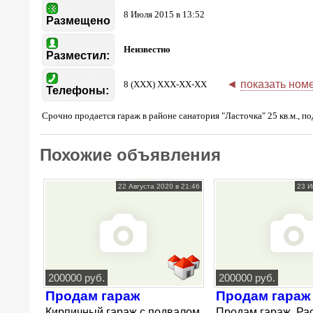
8 Июля 2015 в 13:52
Размещено
Неизвестно
Разместил:
◄
показать ном
8 (XXX) XXX-XX-XX
Телефоны:
Срочно продается гараж в районе санатория "Ласточка" 25 кв.м., под
Похожие объявления
22 Августа 2020 в 21:46
23 И
200000 руб.
200000 руб.
Продам гараж
Продам гараж
Кирпичный гараж с подвалом
Продам гараж. Ра