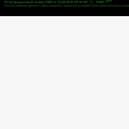
18+
Регистрационный номер СМИ от 15.08.2019 ЭЛ № ФС 77 - 76485.
Использование данного сайта означает принятие условий
Пользовательского согл