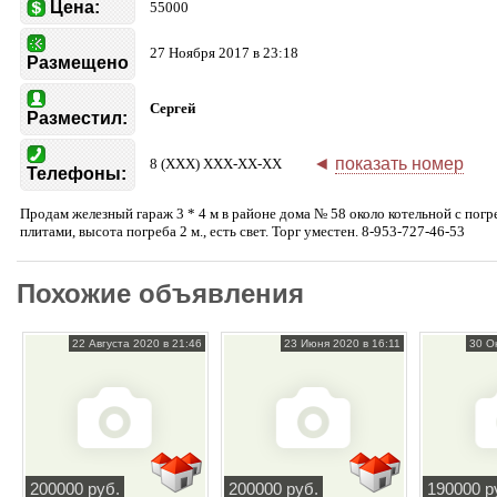
Цена:
55000
27 Ноября 2017 в 23:18
Размещено
Сергей
Разместил:
◄
показать номер
8 (XXX) XXX-XX-XX
Телефоны:
Продам железный гараж 3 * 4 м в районе дома № 58 около котельной с погр
плитами, высота погреба 2 м., есть свет. Торг уместен. 8-953-727-46-53
Похожие объявления
22 Августа 2020 в 21:46
23 Июня 2020 в 16:11
30 О
200000 руб.
200000 руб.
190000 р