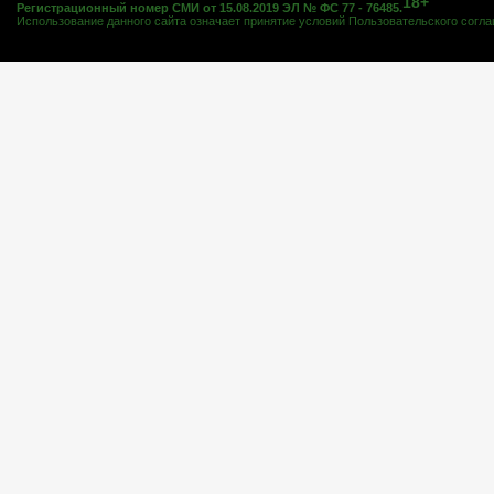
18+
Регистрационный номер СМИ от 15.08.2019 ЭЛ № ФС 77 - 76485.
Использование данного сайта означает принятие условий
Пользовательского согл