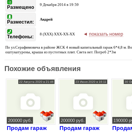
9 Декабря 2014 в 19:59
Размещено
Андрей
Разместил:
◄
показать номер
8 (XXX) XXX-XX-XX
Телефоны:
По ул.Серафимовича в районе ЖСК 4 новый капитальный гараж 6*4,8 м. Во
оштукатурены, крыша из пустотных плит. Света нет. Погреб 2*3м
Похожие объявления
22 Августа 2020 в 21:46
23 Июня 2020 в 16:11
30 О
200000 руб.
200000 руб.
190000 р
Продам гараж
Продам гараж
Прода