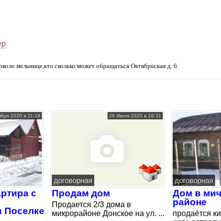
ер
коло мельнице,кто сколько может обращаться Октябрьская д. 6
ября 2020 в 11:18
26 Июля 2020 в 18:31
договорная
договорная
ртира с
Продам дом
Дом в ми
районе
Продается 2/3 дома в
в Поселке
микрорайоне Донское на ул. ...
продаётся к