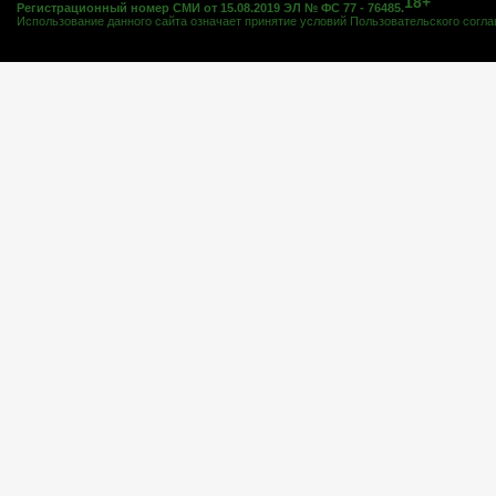
18+
Регистрационный номер СМИ от 15.08.2019 ЭЛ № ФС 77 - 76485.
Использование данного сайта означает принятие условий
Пользовательского согл