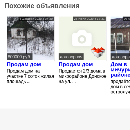
Похожие объявления
6 Декабря 2020 в 04:20
26 Июля 2020 в 18:31
20 А
800000 руб.
договорная
договорн
Продам дом
Продам дом
Дом в
мичур
Продам дом на
Продается 2/3 дома в
район
участке 7 соток жилая
микрорайоне Донское
площадь ...
на ул. ...
продаёт
дом в се
остролучь