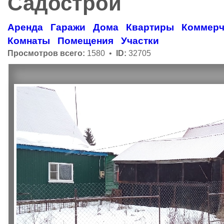
Садострой
Аренда
Гаражи
Дома
Квартиры
Коммерч
Комнаты
Помещения
Участки
Просмотров всего:
1580 •
ID:
32705