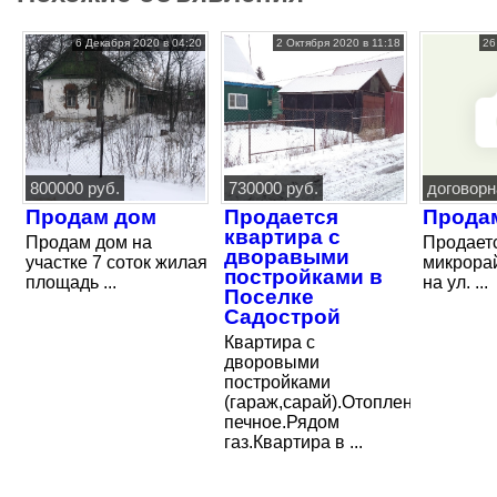
6 Декабря 2020 в 04:20
2 Октября 2020 в 11:18
26
800000 руб.
730000 руб.
договорн
Продам дом
Продается
Прода
квартира с
Продам дом на
Продаетс
дворавыми
участке 7 соток жилая
микрора
постройками в
площадь ...
на ул. ...
Поселке
Садострой
Квартира с
дворовыми
постройками
(гараж,сарай).Отопление
печное.Рядом
газ.Квартира в ...