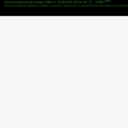
18+
Регистрационный номер СМИ от 15.08.2019 ЭЛ № ФС 77 - 76485.
Использование данного сайта означает принятие условий
Пользовательского согл