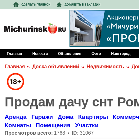
сделать главной
добавить в закладки
Главная
Новости
Объявления
Фото
Наш город
Главная
Доска объявлений
Недвижимость
До
Продам дачу снт Ро
Аренда
Гаражи
Дома
Квартиры
Коммерч
Комнаты
Помещения
Участки
Просмотров всего:
1768 •
ID:
31067