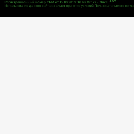
18+
Регистрационный номер СМИ от 15.08.2019 ЭЛ № ФС 77 - 76485.
Использование данного сайта означает принятие условий
Пользовательского согл