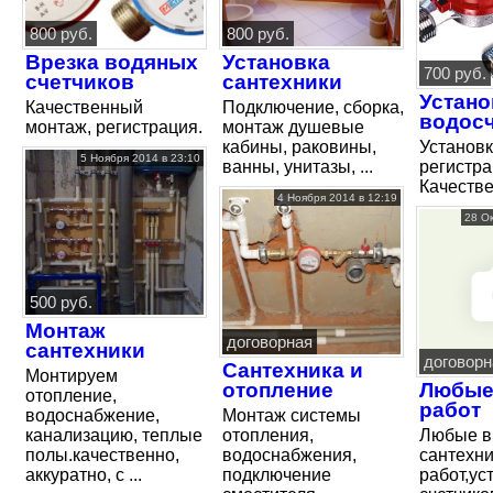
800 руб.
800 руб.
Врезка водяных
Установка
700 руб.
счетчиков
сантехники
Устано
Качественный
Подключение, сборка,
водос
монтаж, регистрация.
монтаж душевые
кабины, раковины,
Установк
5 Ноября 2014 в 23:10
ванны, унитазы, ...
регистра
Качестве
4 Ноября 2014 в 12:19
28 О
500 руб.
Монтаж
договорная
сантехники
договорн
Сантехника и
Монтируем
отопление
Любые
отопление,
работ
водоснабжение,
Монтаж системы
канализацию, теплые
отопления,
Любые 
полы.качественно,
водоснабжения,
сантехни
аккуратно, с ...
подключение
работ,ус