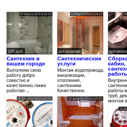
27 Марта 2015 в 10:10
12 Марта 2015 в 18:10
4 
100 руб.
договорная
договорн
Сантехник в
Сантехнические
Сборк
вашем городе
услуги
кабин,
сантех
Выполняю свою
Монтаж водопровода,
работ
работу добро
канализации,
совестно и
отопления,
Внутрен
качественно,также
сантехники.
сантехн
работаю ...
Качественно.
работы:
труб, де
30 Декабря 2014 в 23:51
29 Декабря 2014 в 22:52
монтаж ва
29 Де