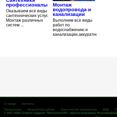
Сантехники
профессионалы
Монтаж
водопровода и
Оказываем все виды
канализации
сантехнических услуг.
Монтаж различных
Выполним все виды
систем ...
работ по
водоснабжению и
канализации.аккуратно.качестве
О городе
Контакты
Прокуратура
Прокуратура района
Транспортная прокуратура
МВД
Г
© 2011-2026 Сетевое издание "Michurinsk.RU" зарегистрировано Роскомнадзо