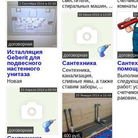
сместителя,
счетчико
2 Сентября 2014 в 20:58
стиральных машин, ...
комнаты 
30 Июня 2014 в 13:05
20
договорная
Исталляция
договорная
договорн
Geberit для
подвесного
Сантехника
Сантех
настенного
помощ
Сентехника,
унитаза
канализация,
Выполн
Новая
сливные ямы, а также
следующ
ставим заборы, ...
работ: у
23 Апреля 2014 в 08:59
счетчико
25 Января 2014 в 16:49
раковин, 
договорная
400 руб.