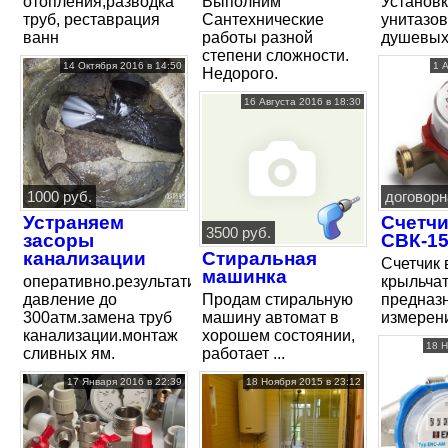
отопления,разводка
Выполним
Установк
труб, реставрация
Сантехнические
унитазов
ванн
работы разной
душевых 
степени сложности.
14 Октября 2016 в 14:50
1 
Недорого.
16 Августа 2016 в 18:30
1000 руб.
договорн
Устраняем
Счетч
3500 руб.
засоры
СВК-1
канализации
Стиральная
Счетчик
машинка
оперативно.результативно.высокое
крыльча
давление до
Продам стиральную
предназ
300атм.замена труб
машину автомат в
измерени
канализации.монтаж
хорошем состоянии,
18 Н
сливных ям.
работает ...
17 Января 2016 в 22:39
18 Ноября 2015 в 23:12