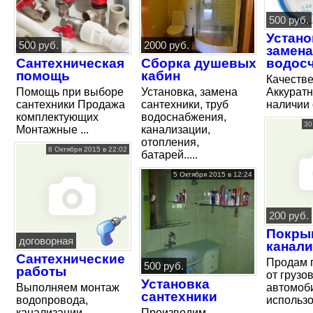
500 руб.
Устано
500 руб.
2000 руб.
замена
Сантехническая
Сборка душевых
водос
помощь
кабин
Качестве
Помощь при выборе
Установка, замена
Аккуратн
сантехники Продажа
сантехники, труб
наличии 
комплектующих
водоснабжения,
30
Монтажные ...
канализации,
отопления,
8 Октября 2015 в 22:02
батарей.....
5 Октября 2015 в 12:24
200 руб.
Покры
договорная
канал
Сантехнические
Продам 
500 руб.
работы
от грузо
Установка
Выполняем монтаж
автомоб
сантехники
водопровода,
использов
канализации,
Производим