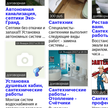
договорная
Автономная
канализация,
300 руб.
договорн
септики Эко-
Гранд.
Сантехник
Реста
ванн.
Септики без откачки и
Специалисты-
Сантех
запаха!!! Установка
сантехники выполнят
работ
автономных систем ...
следующие виды
работ: - замена
Восстан
19 Января 2017 в 20:32
системы ...
эмали в
акрилом.
14 Января 2017 в 18:31
часа ...
4 Н
договорная
Установка
договорная
душевых кабин,
сантехнические
Сантехнические
500 руб.
работы
работы -
Отопление -
Сантех
Монтаж систем
Счётчики
профе
водоснабжения и