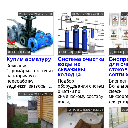
20 Апреля 2020 в 14:58
18 Марта 2019 в 08:39
4 Д
договорная
договорная
договорн
Купим арматуру
Система очистки
Биопр
воды из
для оч
Компания
скважины
стоков
"ПромАрмаТех" купит
колодца
септик
на вторичную
переработку
Подбор
Биопреп
задвижки, затворы, ...
оборудования систем
Богатыр
очистки по
смесь
15 Апреля 2017 в 20:25
химическому составу
микроор
воды, ...
для ускор
16 Февраля 2017 в 23:24
26 Я