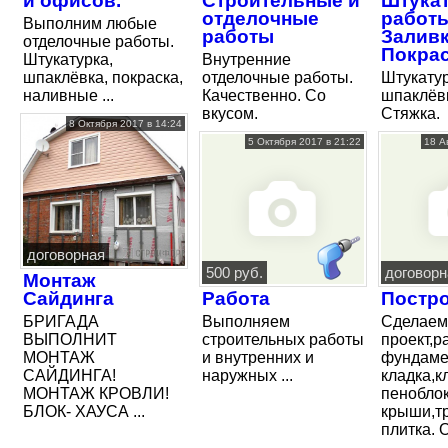
и офисов.
Строительные и
Штука
отделочные
работы
Выполним любые
работы
Заливк
отделочные работы.
Покра
Штукатурка,
Внутренние
шпаклёвка, покраска,
отделочные работы.
Штукатур
наливные ...
Качественно. Со
шпаклёвк
вкусом.
Стяжка.
8 Октября 2017 в 14:24
5 Октября 2017 в 21:22
18 А
договорная
500 руб.
договорн
Монтаж
Сайдинга
Работа
Постр
БРИГАДА
Выполняем
Сделаем
ВЫПОЛНИТ
строительных работы
проект,р
МОНТАЖ
и внутренних и
фундаме
САЙДИНГА!
наружных ...
кладка,к
МОНТАЖ КРОВЛИ!
пенобло
БЛОК- ХАУСА ...
крыши,т
плитка. О