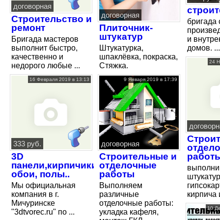
договорная
строит
договорная
Строительство и
бригада 
ремонт
Плиточник-
произве
штукатур
Бригада мастеров
и внутре
выполнит быстро,
Штукатурка,
домов. ...
качественно и
шпаклёвка, покраска,
24 Н
недорого любые ...
Стяжка.
16 Февраля 2019 в 13:13
9 Января 2019 в 17:39
договорн
Строит
333 руб.
договорная
отдел
3D
Cтроительные и
работ
панели,кирпичики,
отделочные
выполни
обои, полы..
работы
штукатур
Мы официальная
Выполняем
гипсокар
компания в г.
различные
кирпича и
Мичуринске
отделочные работы:
10 Д
"3dtvorec.ru" по ...
укладка кафеля,