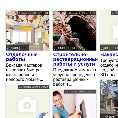
9 Августа 2022 в 11:10
6 Января 2021 в 11:59
26 А
договорная
договорная
договорн
Отделочные
Строительно-
Вакан
работы
реставрационные
Требуетс
работы и услуги
Бригада мастеров
отделочн
выполнит быстро,
Предлагаем комплект
подсобн
качественно и
услуг по проведению
ЗП после 
недорого любые ...
реставрационных
29 
работ и ...
24 Марта 2020 в 09:00
28 Апреля 2019 в 19:57
500 руб.