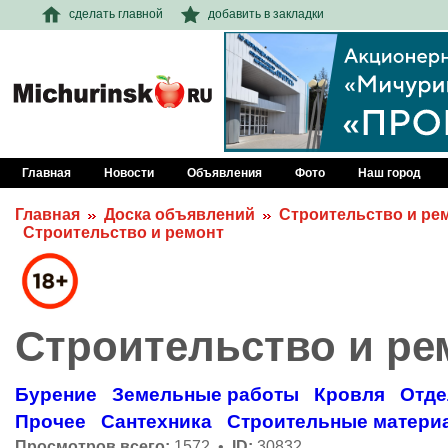
сделать главной
добавить в закладки
Главная
Новости
Объявления
Фото
Наш город
Главная
Доска объявлений
Строительство и ре
Строительство и ремонт
Строительство и ре
Бурение
Земельные работы
Кровля
Отде
Прочее
Сантехника
Строительные матери
Просмотров всего:
1572 •
ID:
30832