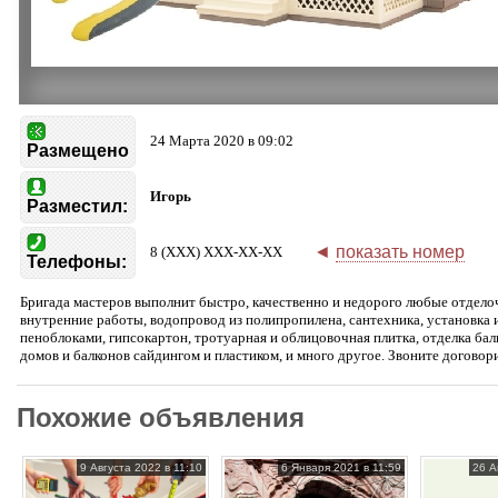
24 Марта 2020 в 09:02
Размещено
Игорь
Разместил:
◄
показать номер
8 (XXX) XXX-XX-XX
Телефоны:
Бригада мастеров выполнит быстро, качественно и недорого любые отдело
внутренние работы, водопровод из полипропилена, сантехника, установка и
пеноблоками, гипсокартон, тротуарная и облицовочная плитка, отделка ба
домов и балконов сайдингом и пластиком, и много другое. Звоните договор
Похожие объявления
9 Августа 2022 в 11:10
6 Января 2021 в 11:59
26 А