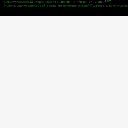
18+
Регистрационный номер СМИ от 15.08.2019 ЭЛ № ФС 77 - 76485.
Использование данного сайта означает принятие условий
Пользовательского согл