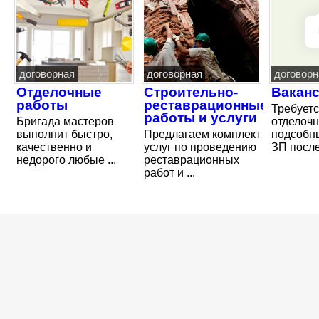
договорная
договорная
договорн
Отделочные
Строительно-
Вакан
работы
реставрационные
Требуетс
работы и услуги
Бригада мастеров
отделочн
выполнит быстро,
Предлагаем комплект
подсобн
качественно и
услуг по проведению
ЗП после 
недорого любые ...
реставрационных
работ и ...