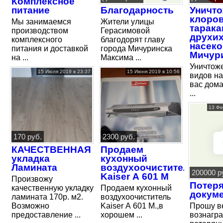
Комплексное
питание
Благодарность
Уничт
клоров
Мы занимаемся
Жители улицы
тарака
производством
Герасимовой
друхи
комплексного
благодорят главу
насек
питания и доставкой
города Мичуринска
Мичур
на ...
Максима ...
Уничтож
15 Июля 2019 в 23:37
15 Июня 2019 в 10:56
видов н
вас дом
...
13 Фе
170 руб.
2300 руб.
КАЧЕСТВЕННАЯ
Продаем
укладка
кухонный
Ламината
воздухоочиститель
200000 р
Kaiser А 601 М
Произвожу
Потер
качественную укладку
Продаем кухонный
докум
ламината 170р. м2.
воздухоочиститель
Возможно
Kaiser А 601 М.,в
Прошу ве
предоставление ...
хорошем ...
вознагр