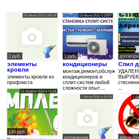
24 Июля 2022 в 08:56
18 Июля 2022 в 18:07
5 
1 руб.
1 руб.
договорн
элементы
кондиционеры
Спил 
кровли
монтаж.ремонт,обслуживание,м
УДАЛЕН
элементы кровли из
кондиционеров и
ВЫРУБКА
профлиста
сплит-систем любой
стеснен
сложности опыт ...
...
21 Ноября 2020 в 13:48
1 Июля 2020 в 10:04
3 Д
130 руб.
договорная
договорн