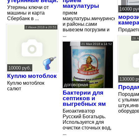
утерянные вещи.
прием
макулатуры
Утеряны ключи от
16000 ру
машины и карта
прием
мороз
Сбербанк в ...
макулатуры.мичуринск
камер
и районы.сами
2 Июня 2018 в 20:51
вывезем погрузим и
Продает
...
28 А
21 Мая 2018 в 14:52
10000 руб.
Куплю мотоблок
130000 р
Куплю мотоблок
договорная
Продам
салют
Бактерии для
Породам
септиков и
с ульями
выгребных ям
штук,инв
Биоактиватор
оборудо
Русский Богатырь.
Используется для
очистки сточных вод,
...