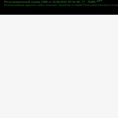
18+
Регистрационный номер СМИ от 15.08.2019 ЭЛ № ФС 77 - 76485.
Использование данного сайта означает принятие условий
Пользовательского согл