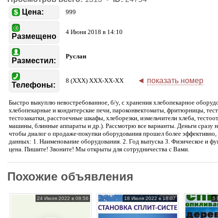
Цена:
999
4 Июня 2018 в 14:10
Размещено
Руслан
Разместил:
◄
показать номер
8 (XXX) XXX-XX-XX
Телефоны:
Быстро выкуплю невостребованное, б/у, с хранения хлебопекарное оборуд
хлебопекарные и кондитерские печи, пароконвектоматы, фритюрницы, тесто
тестозакатки, расстоечные шкафы, хлеборезки, измельчители хлеба, тест
машины, блинные аппараты и др.). Рассмотрю все варианты. Деньги сразу н
чтобы диалог о продаже-покупки оборудования прошел более эффективно,
данных: 1. Наименование оборудования. 2. Год выпуска 3. Физическое и ф
цена. Пишите! Звоните! Мы открыты для сотрудничества с Вами.
Похожие объявления
24 Июля 2022 в 08:56
18 Июля 2022 в 18:07
5 