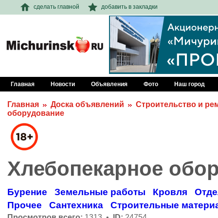
сделать главной
добавить в закладки
Главная
Новости
Объявления
Фото
Наш город
Главная
Доска объявлений
Строительство и ре
оборудование
Хлебопекарное обо
Бурение
Земельные работы
Кровля
Отде
Прочее
Сантехника
Строительные матери
Просмотров всего:
1313 •
ID:
24754