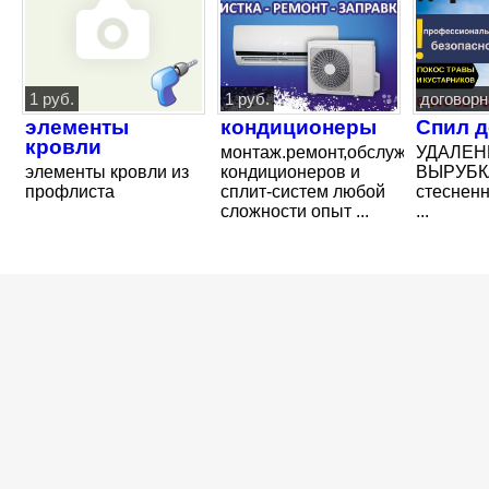
1 руб.
1 руб.
договорн
элементы
кондиционеры
Спил 
кровли
монтаж.ремонт,обслуживание,м
УДАЛЕН
элементы кровли из
кондиционеров и
ВЫРУБКА
профлиста
сплит-систем любой
стеснен
сложности опыт ...
...