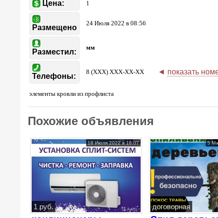
Цена:
1
24 Июля 2022 в 08:56
Размещено
мм
Разместил:
◄
показать ном
8 (XXX) XXX-XX-XX
Телефоны:
элементы кровли из профлиста
Похожие объявления
18 Июля 2022 в 18:07
5 Ма
1 руб.
договорная